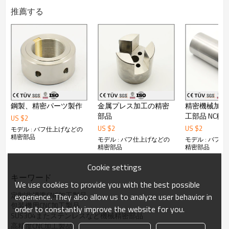
主な製品：板金部品、鋳造部品、鍛造部品、アルミ部
推薦する
品，銅鋳造部品、アルミ鍛造部品、銅鋳造部品及びその
加工熱処理等。品質方針：良品を作り，承諾を遵守す
る。改善を続け、顧客を満足させる。
加工品図面によって様々な精密部品加工が対応してりま
す。
その他:
1、日本語と英語でも交流出来ます。
鋼製、精密パーツ製作
金属プレス加工の精密
精密機械加工 
2、納期： 弊社の工場は24時間稼動しておりますので、
短納期にも対応できます。
部品
工部品 NC精
US $
2
3、運送：船便、航空便、宅急便などに豊富な経験があ
ライン部品
US $
2
US $
2
モデル : バフ仕上げなどの
ります。
精密部品
モデル : バフ仕上げなどの
モデル : バフ
4、OEM: 可
精密部品
精密部品
5．弊社は輸出ライセンスを持っております。
●詳しくはカタログをダウンロードもしくはお問い合わ
Cookie settings
せ下さい。
キーワード
We use cookies to provide you with the best possible
定制非標準CNC加工製品
experience. They also allow us to analyze user behavior in
包装機用CNC加工製品
order to constantly improve the website for you.
SUS304またステンレスなど機械精密部品
高精度CNC加工製品