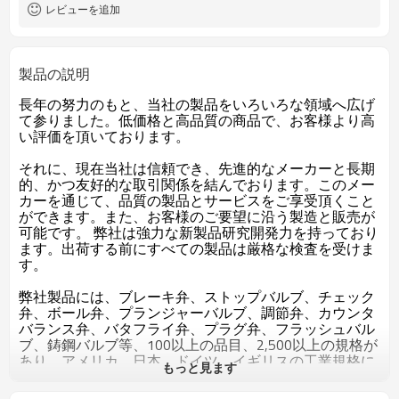
レビューを追加
製品の説明
長年の努力のもと、当社の製品をいろいろな領域へ広げ
て参りました。低価格と高品質の商品で、お客様より高
い評価を頂いております。
それに、現在当社は信頼でき、先進的なメーカーと長期
的、かつ友好的な取引関係を結んでおります。このメー
カーを通じて、品質の製品とサービスをご享受頂くこと
ができます。また、お客様のご要望に沿う製造と販売が
可能です。 弊社は強力な新製品研究開発力を持っており
ます。出荷する前にすべての製品は厳格な検査を受けま
す。
弊社製品には、ブレーキ弁、ストップバルブ、チェック
弁、ボール弁、プランジャーバルブ、調節弁、カウンタ
バランス弁、バタフライ弁、プラグ弁、フラッシュバル
ブ、鋳鋼バルブ等、100以上の品目、2,500以上の規格が
あり、アメリカ、日本、ドイツ、イギリスの工業規格に
もっと見ます
対応した製品も数多く製造しております。