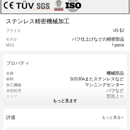
ステンレス精密機械加工
US $
2
プライス
バフ仕上げなどの精密部品
モデル
1 piece
MOQ
プロパティ
機械部品
名称
SUS304またステンレスなど
材料
マシニングセンター
加工機械
バフなど
表面処理
図面より
サイズ
もっと見ます
図面より
精度
ISO9001
認証
旋盤切削/フライス切削/ドリル切削
過程
評価
もっと見る
マシニングセンター
加工機械
バフなど
表面処理