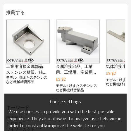
主な製品：板金部品、鋳造部品、鍛造部品、アルミ部
推薦する
品，銅鋳造部品、アルミ鍛造部品、銅鋳造部品及びその
加工熱処理等。品質方針：良品を作り，承諾を遵守す
る。改善を続け、顧客を満足させる。
加工品図面によって様々な精密部品加工が対応してりま
す。
その他:
1、日本語と英語でも交流出来ます。
工業用溶接金属部品、
金属溶接部品、工業
気体溶接小型
2、納期： 弊社の工場は24時間稼動しておりますので、
短納期にも対応できます。
ステンレス材質、鉄材
用、工場用、産業用な
US $
2
3、運送：船便、航空便、宅急便などに豊富な経験があ
モデル : 鉄またステンレス
質、多彩な溶接機械パ
どの高品質金属溶接パ
US $
2
モデル : 鉄ま
など機械精密部品
ります。
ーツ
ーツ
など機械精密部
モデル : 鉄またステンレス
4、OEM: 可
など機械精密部品
5．弊社は輸出ライセンスを持っております。
●詳しくはカタログをダウンロードもしくはお問い合わ
Cookie settings
せ下さい。
キーワード
We use cookies to provide you with the best possible
鋳造部品
experience. They also allow us to analyze user behavior in
ＮＣ旋盤
order to constantly improve the website for you.
ワイヤーカット