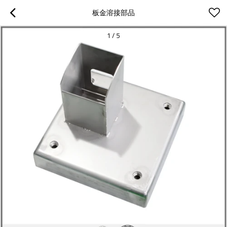
板金溶接部品
1
/
5