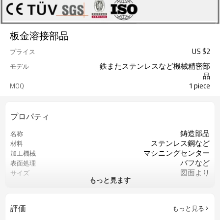
板金溶接部品
US $
2
プライス
鉄またステンレスなど機械精密部
モデル
品
1 piece
MOQ
プロパティ
鋳造部品
名称
ステンレス鋼など
材料
マシニングセンター
加工機械
バフなど
表面処理
図面より
サイズ
もっと見ます
図面より
精度
ISO9001
認証
旋盤切削/フライス切削/ドリル切削
過程
評価
もっと見る
マシニングセンター
加工機械