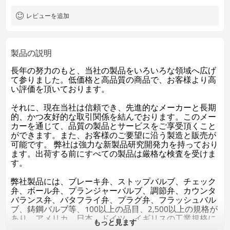
お客様のご要求によって
色
レビューを追加
製品の説明
長年の努力のもと、当社の製品をいろいろな領域へ広げ
て参りました。低価格と高品質の商品で、お客様より高
い評価を頂いております。
それに、現在当社は信頼でき、先進的なメーカーと長期
的、かつ友好的な取引関係を結んでおります。このメー
カーを通じて、品質の製品とサービスをご享受頂くこと
ができます。また、お客様のご要望に沿う製造と販売が
可能です。 弊社は強力な新製品研究開発力を持っており
ます。出荷する前にすべての製品は厳格な検査を受けま
す。
弊社製品には、ブレーキ弁、ストップバルブ、チェック
弁、ボール弁、プランジャーバルブ、調節弁、カウンタ
バランス弁、バタフライ弁、プラグ弁、フラッシュバル
ブ、鋳鋼バルブ等、100以上の品目、2,500以上の規格が
あり、アメリカ、日本、ドイツ、イギリスの工業規格に
もっと見ます
対応した製品も数多く製造しております。