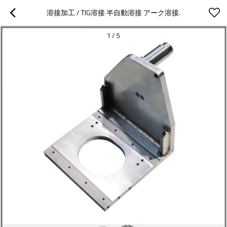
溶接加工 / TIG溶接 半自動溶接 アーク溶接.
1
/
5