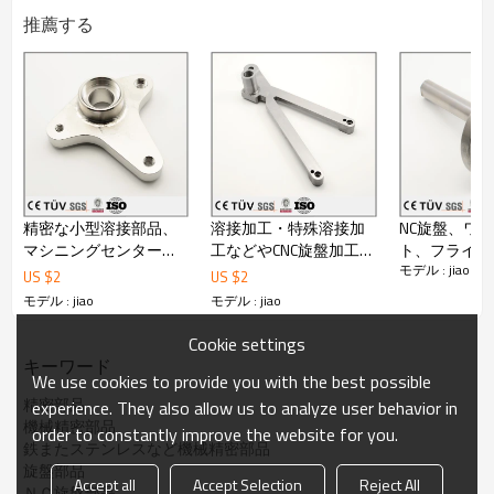
○検査にも、日本製のミツトヨ工具顕微鏡、ハイトゲー
推薦する
ジ、高さゲージ、
00級大理石定番、栓ゲージ、ネジゲージなど普通の検査
道具を揃っております。
部品が全数検査を行っております。
○日本語と英語にも対応できます。
○弊社は輸出ライセンスを持っております。
○OEM: 可
○最小ロット数:1 pcs納期:発注後 15日間 (1pcs 発注時)
○引渡し条件:FOB dalian、CIF、DDU、DDP
○支払い条件:T/T、Paypal
精密な小型溶接部品、
溶接加工・特殊溶接加
NC旋盤、ワ
○決済可能な通貨:日本円、米ドル
○その他の条件:仕様書:有 、包装:有 、梱包:有 、製品写真:
マシニングセンター加
工などやCNC旋盤加工な
ト、フライス
有 、サンプル提供:有
モデル : jiao
工の金属機械パーツ
どの機械加工.
切削加工、金
US $
2
US $
2
○タイプ: 製品販売
械加工.
モデル : jiao
モデル : jiao
○生産地: 中国大陸 遼寧省
○資格証書: ISO9001：2008
Cookie settings
●詳しくはカタログをダウンロードもしくはお問い合わ
キーワード
せ下さい。
We use cookies to provide you with the best possible
精密部品
experience. They also allow us to analyze user behavior in
機械精密部品
order to constantly improve the website for you.
鉄またステンレスなど機械精密部品
旋盤部品
Accept all
Accept Selection
Reject All
ＮＣ旋盤部品