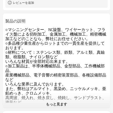
レビューを追加
製品の説明
○マシニングセンター、NC旋盤、ワイヤーカット、フラ
イス盤による切削加工、金属加工、機械加工、精密機械
加工などのことなら、弊社にお任せください。
○多品種少量生産からロットまでの一貫生産を提供して
おります。
○材料について：ステンレス類、鉄類、アルミ類、真鍮
類、樹脂類、ナイロン類など
いろんな材質が全部対応出来ます。
○加工製品は、半導体機械部品、金型部品、工作機械部
品、
産業機械部品、電子音響の精密装置部品、各種設備部品
など
いろんな業界に及んでおります。
また、弊社はアルマイト、黒染め、ニッケルメッキ、亜
鉛めっき、クロムメッキ、
高周波、焼入れ、焼き戻し、焼鈍し、サンドブラスト、
塗装など
もっと見ます
普通の処理が全部対応出来ます。