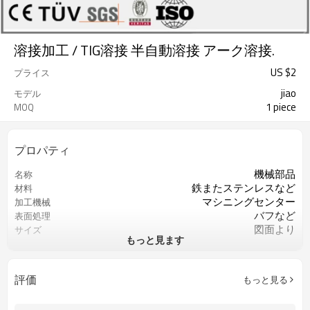
溶接加工 / TIG溶接 半自動溶接 アーク溶接.
US $
2
プライス
jiao
モデル
1 piece
MOQ
プロパティ
機械部品
名称
鉄またステンレスなど
材料
マシニングセンター
加工機械
バフなど
表面処理
図面より
サイズ
もっと見ます
図面より
精度
ISO9001
認証
重要な寸法の100％検査
QCコントロール
評価
もっと見る
カスタマイズされたOEM
サービス
お客様のご要求によって
色