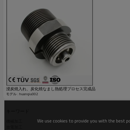
取引条件：
○日本語と英語にも対応できます。
○弊社は輸出ライセンスを持っております。
○
OEM:
可
○最小ロット数
:1 pcs
納期
:
発注後
15
日間
(1pcs
発注時
)
○引渡し条件
:FOB dalian
、
CIF
○支払い条件
:T/T
○決済可能な通貨
:
日本円、米ドル
○生産地
:
中国大陸 遼寧省
○資格証書
: ISO9001
：
2008
●詳しくは
hongsheng003@dlhshjx.cn
までお問い合わせ下さ
浸炭焼入れ、炭化焼なまし熱処理プロセス完成品
モデル : huanqiu002
キーワード
We use cookies to provide you with the best pos
機械加工
放電加工