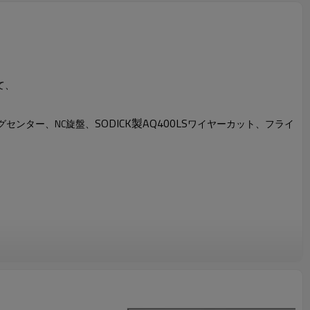
て、
SODICK
製
AQ400LS
グセンター、
NC
旋盤、
ワイヤーカット、フライ