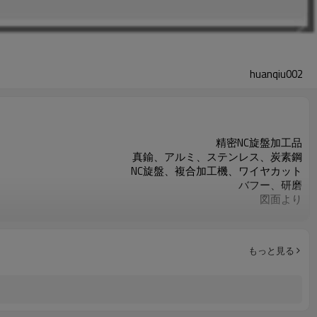
huanqiu002
精密NC旋盤加工品
真鍮、アルミ、ステンレス、炭素鋼
NC旋盤、複合加工機、ワイヤカット
バフー、研磨
図面より
図面より
ISO9001
重要な寸法の100％検査
もっと見る
旋盤切削/フライス切削/ドリル切削
お客様のご要求によって