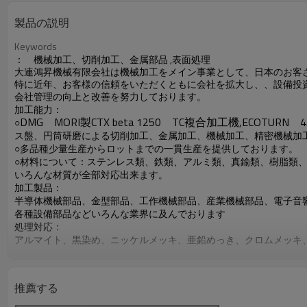
製品の説明
Keywords
： 機械加工、切削加工、金属部品
,
表面処理
大連鴻昇機械有限会社は機械加工をメイン事業として、日本のお客
特に近年、お客様の信頼をいただくともに会社を拡大し、
、設備投
会社
管理
の向上と改善を
努力
しております。
加工能力：
DMG
MORI
製
CTX beta 1250
TC
複合加工機
,
ECOTURN
4
○
ス盤
、円筒研磨
による切削加工、金属加工、機械加工、精密機械加
○多品種少量生産からロットまでの一貫生産を提供しております。
○材料について：ステンレス類、鉄類、アルミ類、真鍮類、樹脂類
いろんな材質が全部対応出来ます。
加工製品：
半導体機械部品、金型部品、工作機械部品、
産業機械部品、電子音
各種設備部品など
いろんな業界に及んでおります
処理対応：
アルマイト、黒染め、ニッケルメッキ、亜鉛めっき、クロムメッキ
高周波、焼入れ、焼き戻し、焼鈍し、サンドブラスト、など対応出
検査能力：
○検査にも、日本製のミツトヨ三次元測定機、工具顕微鏡、ハイト
推薦する
00
級大理石定番、栓ゲージ、ネジゲージなど普通の検査道具を揃っ
部品が全数検査を行っております。