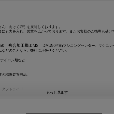
さんに向けて取引を展開しております。
資にも力を入れ、
営業
を
広がっております。またお客様のご指導も受け
50
複合加工機
,
DMG
DMU50
五軸マシニングセンター、
マシニン
工などのことなら、弊社にお任せください。
、ナイロン類など
響の精密装置部品、
、タフトライド、
もっと見ます
来ます。
ゲージ、高さゲージ、
ております。