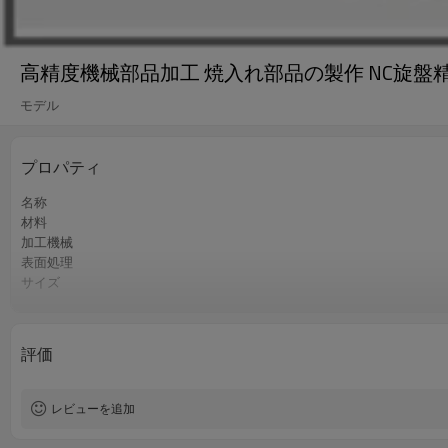
高精度機械部品加工 焼入れ部品の製作 NC旋盤
モデル
プロパティ
名称
材料
加工機械
表面処理
サイズ
精度
認証
QCコントロール
評価
過程
色
レビューを追加