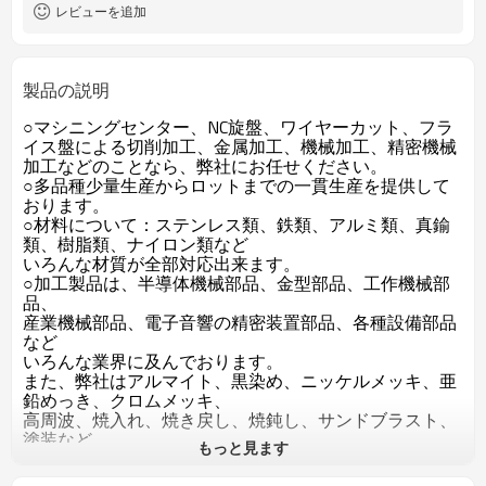
レビューを追加
製品の説明
○マシニングセンター、NC旋盤、ワイヤーカット、フラ
イス盤による切削加工、金属加工、機械加工、精密機械
加工などのことなら、弊社にお任せください。
○多品種少量生産からロットまでの一貫生産を提供して
おります。
○材料について：ステンレス類、鉄類、アルミ類、真鍮
類、樹脂類、ナイロン類など
いろんな材質が全部対応出来ます。
○加工製品は、半導体機械部品、金型部品、工作機械部
品、
産業機械部品、電子音響の精密装置部品、各種設備部品
など
いろんな業界に及んでおります。
また、弊社はアルマイト、黒染め、ニッケルメッキ、亜
鉛めっき、クロムメッキ、
高周波、焼入れ、焼き戻し、焼鈍し、サンドブラスト、
塗装など
もっと見ます
普通の処理が全部対応出来ます。
○検査にも、日本製のミツトヨ工具顕微鏡、ハイトゲー