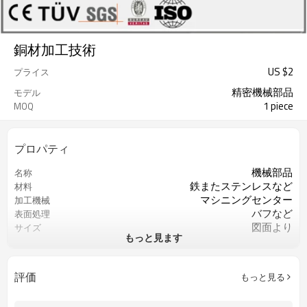
銅材加工技術
US $
2
プライス
精密機械部品
モデル
1 piece
MOQ
プロパティ
機械部品
名称
鉄またステンレスなど
材料
マシニングセンター
加工機械
バフなど
表面処理
図面より
サイズ
もっと見ます
図面より
精度
ISO9001
認証
評価
もっと見る