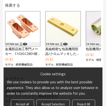
ジ、高さゲージ、
推薦する
00級大理石定番、栓ゲージ、ネジゲージなど普通の検査
道具を揃っております。
部品が全数検査を行っております。
○日本語と英語にも対応できます。
○弊社は輸出ライセンスを持っております。
○OEM: 可
○最小ロット数:1 pcs納期:発注後 15日間 (1pcs 発注時)
○引渡し条件:FOB dalian、CIF、DDU、DDP
○支払い条件:T/T、Paypal
○決済可能な通貨:日本円、米ドル
金属部品加工専門メー
真鍮精密な包装機用部
包装機用の真
○その他の条件:仕様書:有 、包装:有 、梱包:有 、製品写真:
有 、サンプル提供:有
カー、C1020.C2801材
品/クロムマッキした
US $
2
○タイプ: 製品販売
質
SS400材/ユニクロした
US $
2
US $
2
モデル : 精密
○生産地: 中国大陸 遼寧省
S45C精密部品
モデル : 精密機械部品
モデル : 精密機械部品
○資格証書: ISO9001：2008
●詳しくはカタログをダウンロードもしくはお問い合わ
Cookie settings
せ下さい。
キーワード
We use cookies to provide you with the best possible
精密部品
experience. They also allow us to analyze user behavior in
機械精密部品
order to constantly improve the website for you.
鉄またステンレスなど機械精密部品
旋盤部品
Accept all
Accept Selection
Reject All
マシニングセンター部品