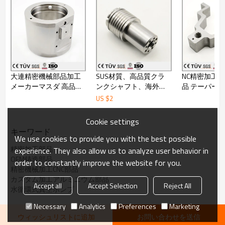
大連精密機械部品加工
SUS材質、高品質クラ
NC精密加工 
メーカーマスダ 高品質
ンクシャフト、海外輸
品 テーパー
ステンレス材
出高精密金属パーツ
加工 研磨
US $
2
Cookie settings
梱包と配送
キーワード
We use cookies to provide you with the best possible
自動車部品用精密加工部
パッケージの詳細
精密加工部品
experience. They also allow us to analyze user behavior in
品/水循環式真空ポンプの
OEM鋳造部品
order to constantly improve the website for you.
中国製造検査治具
精密機械加工CNC部品
パッケージの詳細：
カスタム加工アルミニウム部品
Accept all
Accept Selection
Reject All
1、ビニール袋、真珠 - 綿
水循環式真空ポンプ
パッケージ。
Necessary
Analytics
Preferences
Marketing
2、カートンに詰める。
ウィッシュリストに追加
お問い合わせを送信
3、カートンをシールする