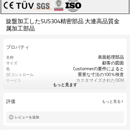
旋盤加工したSUS304精密部品 大連高品質金
属加工部品
プロパティ
表面処理部品
名称
顧客の図面
サイズ
Custormerの要件によると
色
重要な寸法の100％検査
QCコントロール
カスタマイズされたOEM
サービス
もっと見ます
ISO9001：2008
認証
鉄またステンレスなど
材料
マシニングセンター
加工機械
評価
もっと見る
黒染め
表面処理
図面より
精度
レビューを追加