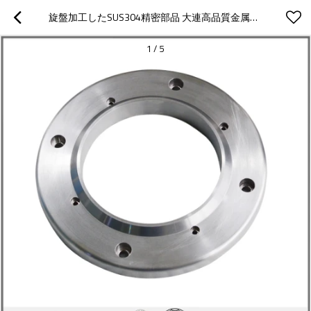
旋盤加工したSUS304精密部品 大連高品質金属加工部品
1
/
5