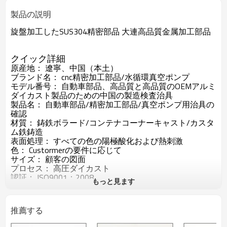
製品の説明
旋盤加工したSUS304精密部品 大連高品質金属加工部品
クイック詳細
原産地：
遼寧、中国（本土）
ブランド名：
cnc精密加工部品/水循環真空ポンプ
モデル番号：
自動車部品、高品質と高品質のOEMアルミ
ダイカスト製品のための中国の製造検査治具
製品名：
自動車部品/精密加工部品/真空ポンプ用治具の
確認
材質：
鋳鉄ボラード/コンテナコーナーキャスト/カスタ
ム鉄鋳造
表面処理：
すべての色の陽極酸化および熱刺激
色：
Custormerの要件に応じて
サイズ：
顧客の図面
プロセス：
高圧ダイカスト
認証：
ISO9001：2008
もっと見ます
サービス：
OEMカスタマイズ
QC制御：
重要な寸法の100％検査
推薦する