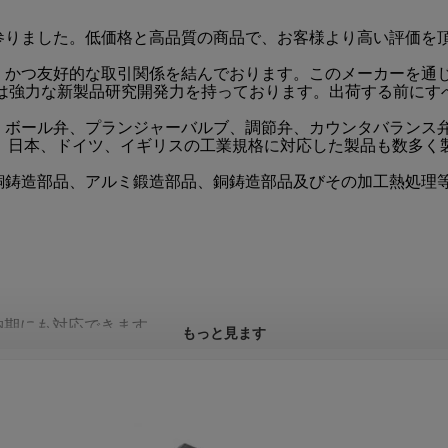
参りました。低価格と高品質の商品で、お客様より高い評価を
、かつ友好的な取引関係を結んでおります。このメーカーを通
社は強力な新製品研究開発力を持っております。出荷する前にす
、ボール弁、プランジャーバルブ、調節弁、カウンタバランス
リカ、日本、ドイツ、イギリスの工業規格に対応した製品も数多
銅鋳造部品、アルミ鍛造部品、銅鋳造部品及びその加工熱処理
。
納期にも対応できます。
もっと見ます
す。
さい。