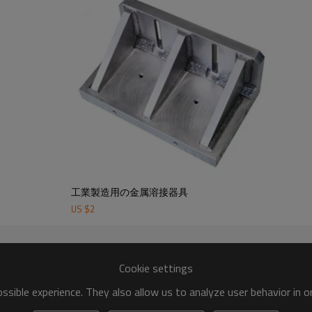
工業製造用の金属溶接器具
US $
2
Cookie settings
sible experience. They also allow us to analyze user behavior in 