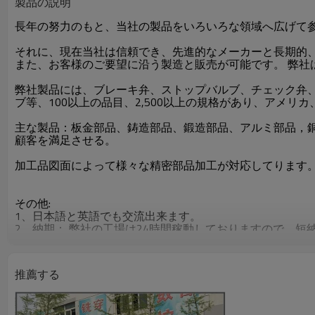
製品の説明
長年の努力のもと、当社の製品をいろいろな領域へ広げて
それに、現在当社は信頼でき、先進的なメーカーと長期的
また、お客様のご要望に沿う製造と販売が可能です。 弊
弊社製品には、ブレーキ弁、ストップバルブ、チェック弁
ブ等、100以上の品目、2,500以上の規格があり、アメ
主な製品：板金部品、鋳造部品、鍛造部品、アルミ部品，
顧客を満足させる。
加工品図面によって様々な精密部品加工が対応してります
その他:
1、日本語と英語でも交流出来ます。
2、納期： 弊社の工場は24時間稼動しておりますので、短
3、運送：船便、航空便、宅急便などに豊富な経験がありま
4、OEM: 可
5．弊社は輸出ライセンスを持っております。
推薦する
●詳しくはカタログをダウンロードもしくはお問い合わせ下