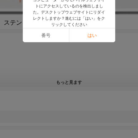
トにアクセスしているのを検出しまし
た。デスクトップウェブサイトにリダイ
レクトしますか？進むには「はい」をク
、ステンレス、アルミ、銅、溶接部品
リックしてください
番号
はい
もっと見ます