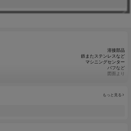
溶接部品
鉄またステンレスなど
マシニングセンター
バフなど
図面より
ISO9001
お客様のご要求によって
重要な寸法の100％検査
もっと見る
カスタマイズされたOEM
旋盤切削/フライス切削/ドリル切削