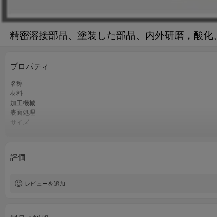
精密溶接部品、塗装した部品、内外研磨，酸化
プロパティ
名称
材料
加工機械
表面処理
サイズ
認証
色
QCコントロール
評価
サービス
過程
レビューを追加