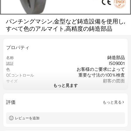
パンチングマシン,金型など鋳造設備を使用し,
すべて色のアルマイト,高精度の鋳造部品
プロパティ
鋳造部品
名称
ISO9001
認証
お客様のご要求によって
色
重要な寸法の100％検査
QCコントロール
顧客の図面
サイズ
もっと見ます
亜鉛、ｓｓ400、ｓ45ｃ、sus303な
材料
ど材料
あるメイト、黒染めなど
表面処理
評価
もっと見る
レビューを追加