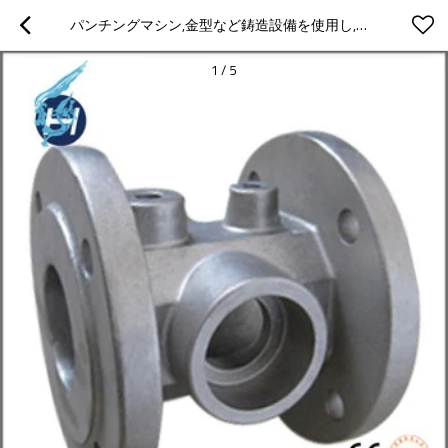
パンチングマシン,金型など鋳造設備を使用し,すべて色のアルマイト,高精度の鋳造部品
1
/
5