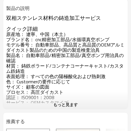
製品の説明
双相ステンレス材料の鋳造加工サービス
クイック詳細
原産地：
遼寧、中国（本土）
ブランド名：
cnc精密加工部品/水循環真空ポンプ
モデル番号：
自動車部品、高品質と高品質のOEMアルミ
ダイカスト製品のための中国の製造検査治具
製品名：
自動車部品/精密加工部品/真空ポンプ用治具の
確認
材質：
鋳鉄ボラード/コンテナコーナーキャスト/カスタ
ム鉄鋳造
表面処理：
すべての色の陽極酸化および熱刺激
色：
Custormerの要件に応じて
サイズ：
顧客の図面
プロセス：
高圧ダイカスト
認証：
ISO9001：2008
サービス：
OEMカスタマイズ
もっと見ます
QC制御：
重要な寸法の100％検査
推薦する