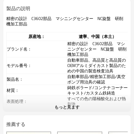
製品の説明
精密の設計 C3602部品 マシニングセンター NC旋盤 研削
機加工部品
原産地：
遼寧、中国（本土）
精密の設計 C3602部品 マシ
ブランド名：
ニングセンター NC旋盤 研削
機加工部品
自動車部品、高品質と高品質の
モデル番号：
OEMアルミダイカスト製品のた
めの中国の製造検査治具
自動車部品/精密加工部品/真空
製品名：
ポンプ用治具の確認
鋳鉄ボラード/コンテナコーナー
材質：
キャスト/カスタム鉄鋳造
すべての色の陽極酸化および熱
表面処理：
刺激
もっと見ます
色：
Custormerの要件に応じて
サイズ：
顧客の図面
プロセス：
高圧ダイカスト
推薦する
認証：
ISO9001：2008
サービス：
OEMカスタマイズ