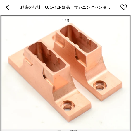
精密の設計　CUCR1ZR部品　マシニングセンター　NC旋盤　研削　機加工部品
1
/
5