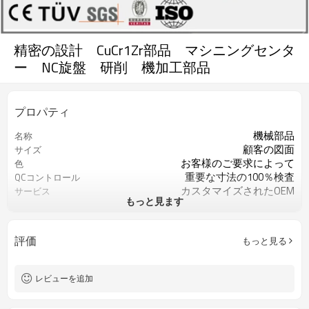
精密の設計 CuCr1Zr部品 マシニングセンタ
ー NC旋盤 研削 機加工部品
プロパティ
機械部品
名称
顧客の図面
サイズ
お客様のご要求によって
色
重要な寸法の100％検査
QCコントロール
カスタマイズされたOEM
サービス
もっと見ます
ISO9001
認証
鉄またステンレスなど
材料
旋盤切削/フライス切削/ドリル切削
過程
評価
もっと見る
マシニングセンター
加工機械
バフなど
表面処理
レビューを追加