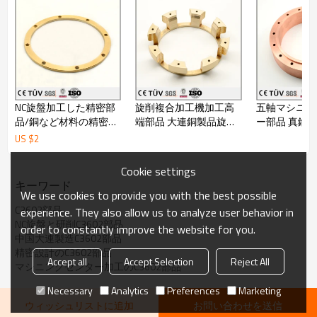
QC制御：
重要な寸法の100％検査
梱包と配送
自動車部品用精密加工部品/水
パッケージの詳細
循環式真空ポンプの中国製造
検査治具パッケージの詳細：
1、ビニール袋、真珠 - 綿パッケ
NC旋盤加工した精密部
旋削複合加工機加工高
五軸マシニン
ージ。
品/銅など材料の精密部
端部品 大連銅製品旋盤
ー部品 真鍮
2、カートンに詰める。
品/マシニングセンター
加工
品 CNC精密
3、カートンをシールするため
US $
2
に接着テープを使用
加工部品
納期
お支払い後30営業日以内に発送
Cookie settings
製品説明
キーワード
高精密パーツ加工のサービス
We use cookies to provide you with the best possible
を提供し、もっとお客様にサ
C3602部品
experience. They also allow us to analyze user behavior in
ービスを提供するように、製
NC旋盤と研削C3602部品
order to constantly improve the website for you.
品の鋳造から、板金、プレ
中国大連製造C3602部品
ス、溶接、表面処理、熱処理
精密設計のC3602部品
メイン事業
まで一貫した製造サービスを
Accept all
Accept Selection
Reject All
マシニングセンター加工のC3602部品
提供致します。お客様は一つ
の案件のために、足を棒にし
Necessary
Analytics
Preferences
Marketing
て加工できる所を探せず、全
ウィッシュリストに追加
お問い合わせを送信
面的に各お客様のご要望に応