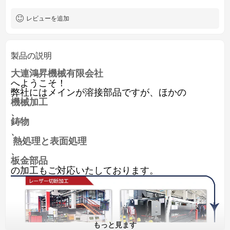
カスタマイズされたOEM
サービス
レビューを追加
製品の説明
大連鴻昇機械有限会社
へようこそ！
弊社にはメインが溶接部品ですが、ほかの
機械加工
、
鋳物
、
熱処理と表面処理
、
板金部品
の加工もご対応いたしております。
もっと見ます