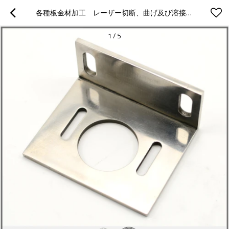
各種板金材加工　レーザー切断、曲げ及び溶接など　酸化や着色表面処理　　機械類製品
1
/
5