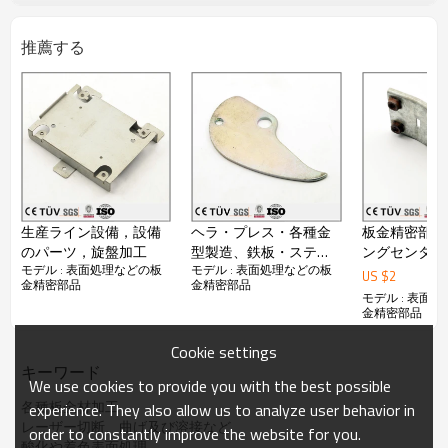
推薦する
生産ライン設備，設備
ヘラ・プレス・各種金
板金精密部品
のパーツ，旋盤加工
型製造、鉄板・ステン
ングセンター
モデル : 表面処理などの板
モデル : 表面処理などの板
レス板・アルミ板など
の設備用、圧
US $
2
金精密部品
金精密部品
の板金プレス加工
け、目的の形
モデル : 表面
せる技術、板
金精密部品
Cookie settings
キーワード
We use cookies to provide you with the best possible
各種板金材加工
experience. They also allow us to analyze user behavior in
レーザー切断、曲げ及び溶接など
order to constantly improve the website for you.
酸化や着色表面処理