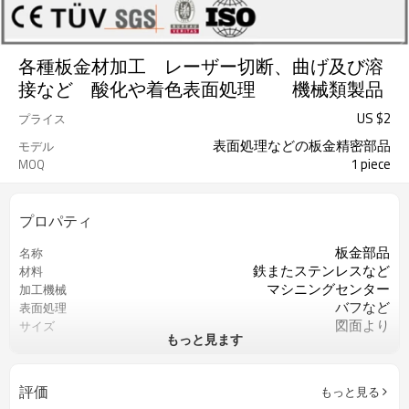
各種板金材加工 レーザー切断、曲げ及び溶
接など 酸化や着色表面処理 機械類製品
US $
2
プライス
表面処理などの板金精密部品
モデル
1 piece
MOQ
プロパティ
板金部品
名称
鉄またステンレスなど
材料
マシニングセンター
加工機械
バフなど
表面処理
図面より
サイズ
もっと見ます
図面より
精度
ISO9001
認証
お客様のご要求によって
色
評価
もっと見る
重要な寸法の100％検査
QCコントロール