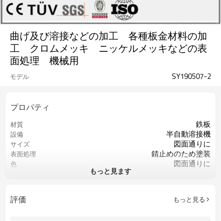
曲げ及び溶接などの加工 各種板金材料の加
工 クロムメッキ ニッケルメッキなどの表
面処理 機械用
SY190507-2
モデル
プロパティ
鉄板
材質
半自動溶接機
設備
図面通りに
サイズ
錆止めのため塗装
表面処理
図面通りに
色
もっと見ます
0.3以上
精度
図面により
公差
図面により
厚度
評価
もっと見る
マイクロメーター
検査