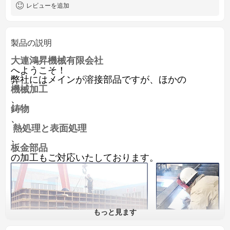
レビューを追加
製品の説明
大連鴻昇機械有限会社
へようこそ！
弊社にはメインが溶接部品ですが、ほかの
機械加工
、
鋳物
、
熱処理と表面処理
、
板金部品
の加工もご対応いたしております。
もっと見ます