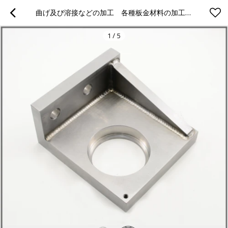
曲げ及び溶接などの加工　各種板金材料の加工　クロムメッキ　ニッケルメッキなどの表面処理　機械用
1
/
5