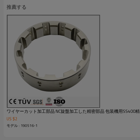
○決済可能な通貨:日本円、米ドル
推薦する
○その他の条件:仕様書:有 、包装:有 、梱包:有 、製品写真:有
○タイプ: 製品販売
○生産地: 中国大陸 遼寧省
○資格証書: ISO9001：2008
●詳しくはカタログをダウンロードもしくはお問い合わせ下
ワイヤーカット加工部品 NC旋盤加工した精密部品 包装機用SS400
US $
2
モデル : 190516-1