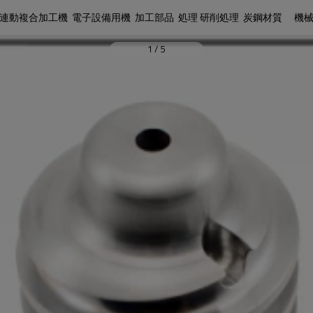
連動複合加工機  電子設備用機  加工部品  処理 研削処理  炭鋼材質 　機
1
/
5