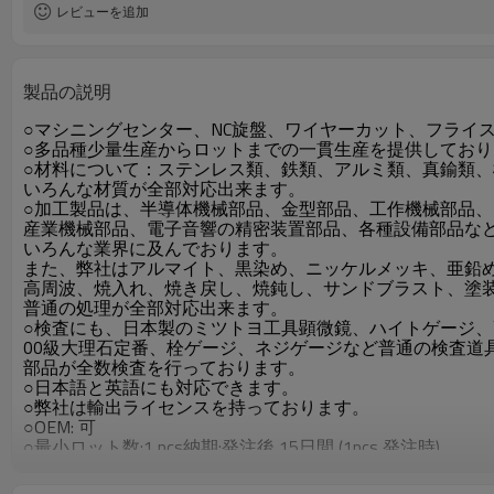
レビューを追加
製品の説明
○マシニングセンター、NC旋盤、ワイヤーカット、フライ
○多品種少量生産からロットまでの一貫生産を提供しており
○材料について：ステンレス類、鉄類、アルミ類、真鍮類
いろんな材質が全部対応出来ます。
○加工製品は、半導体機械部品、金型部品、工作機械部品、
産業機械部品、電子音響の精密装置部品、各種設備部品な
いろんな業界に及んでおります。
また、弊社はアルマイト、黒染め、ニッケルメッキ、亜鉛
高周波、焼入れ、焼き戻し、焼鈍し、サンドブラスト、塗
普通の処理が全部対応出来ます。
○検査にも、日本製のミツトヨ工具顕微鏡、ハイトゲージ
00級大理石定番、栓ゲージ、ネジゲージなど普通の検査道
部品が全数検査を行っております。
○日本語と英語にも対応できます。
○弊社は輸出ライセンスを持っております。
○OEM: 可
○最小ロット数:1 pcs納期:発注後 15日間 (1pcs 発注時)
○引渡し条件:FOB dalian、CIF、DDU、DDP
○支払い条件:T/T、Paypal