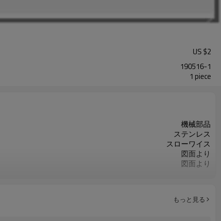
US $
2
190516-1
1 piece
機械部品
ステンレス
スローワイス
図面より
図面より
ISO9001
重要な寸法の100％検査
カスタマイズされたOEM
もっと見る