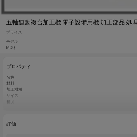
五軸連動複合加工機 電子設備用機 加工部品 処
プライス
モデル
MOQ
プロパティ
名称
材料
加工機械
サイズ
精度
認証
QCコントロール
サービス
評価