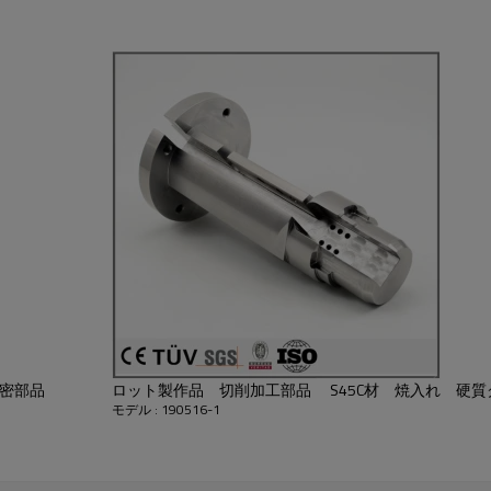
 、サンプル提供:有
さい。
精密部品
ロット製作品 切削加工部品 S45C材 焼入れ 硬
モデル : 190516-1