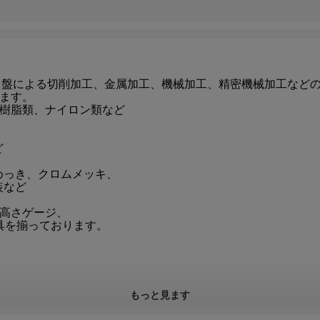
ス盤による切削加工、金属加工、機械加工、精密機械加工など
ます。
、樹脂類、ナイロン類など
ど
めっき、クロムメッキ、
装など
、高さゲージ、
具を揃っております。
もっと見ます