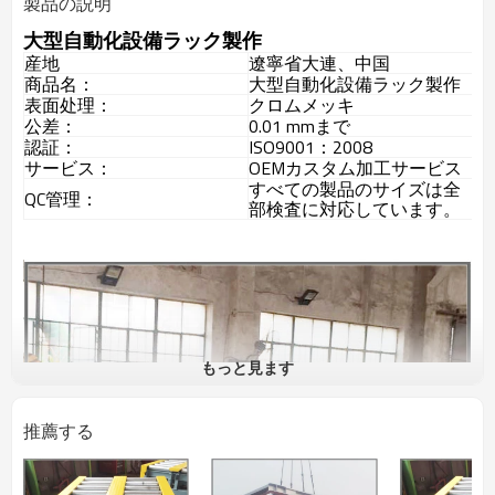
製品の説明
大型自動化設備ラック製作
産地
遼寧省大連、中国
商品名：
大型自動化設備ラック製作
表面处理：
クロムメッキ
公差：
0.01 mmまで
認証：
ISO9001：2008
サービス：
OEMカスタム加工サービス
すべての製品のサイズは全
QC管理：
部検査に対応しています。
もっと見ます
推薦する