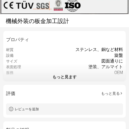
機械外装の板金加工設計
プロパティ
ステンレス、銅など材料
材質
旋盤
設備
図面通りに
サイズ
塗装、アルマイト
表面処理
OEM
服務
もっと見ます
図面通りに
色
0.3以上
精度
図面により
公差
評価
もっと見る
図面により
厚度
マイクロメーター
検査
レビューを追加