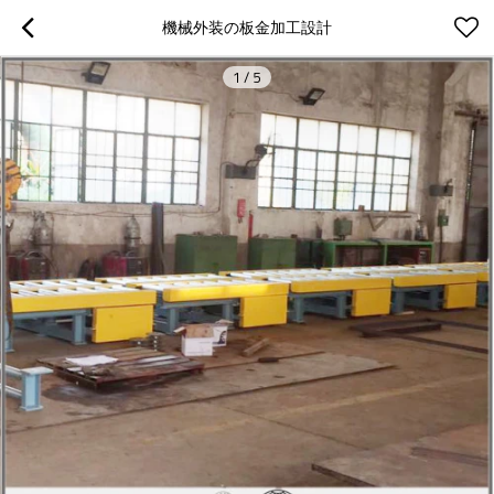
機械外装の板金加工設計
1
/
5