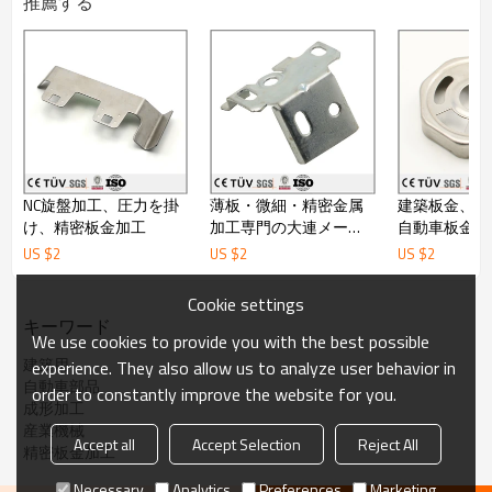
推薦する
NC旋盤加工、圧力を掛
薄板・微細・精密金属
建築板金、工
け、精密板金加工
加工専門の大連メーカ
自動車板金加
ー、板金加工
US $
2
US $
2
US $
2
Cookie settings
キーワード
We use cookies to provide you with the best possible
建築用
experience. They also allow us to analyze user behavior in
自動車部品
order to constantly improve the website for you.
成形加工
産業機械
Accept all
Accept Selection
Reject All
精密板金加工
Necessary
Analytics
Preferences
Marketing