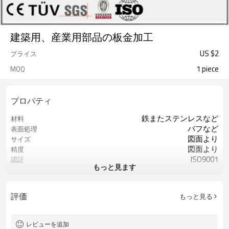
建築用、産業用部品の板金加工
US $
2
プライス
1 piece
MOQ
プロパティ
鉄またステンレスなど
材料
バフなど
表面処理
図面より
サイズ
図面より
精度
ISO9001
認証
もっと見ます
カスタマイズされたOEM
サービス
鉄またステンレスなど
材料
バフなど
表面処理
評価
もっと見る
レビューを追加