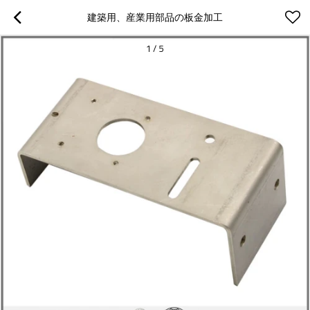
建築用、産業用部品の板金加工
1
/
5