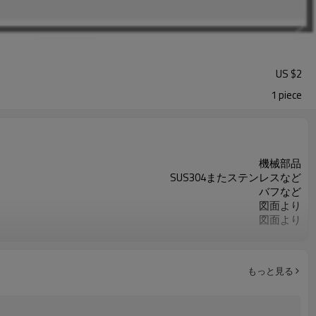
US $
2
1 piece
機械部品
SUS304またステンレスなど
バフなど
図面より
図面より
ISO9001
重要な寸法の100％検査
お客様のご要求によって
もっと見る
カスタマイズされたOEM