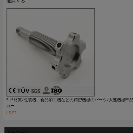
推薦する
SUS材質/包装機、食品加工機などの精密機械のパーツ/大連機械部
カー
US $
2
キーワード