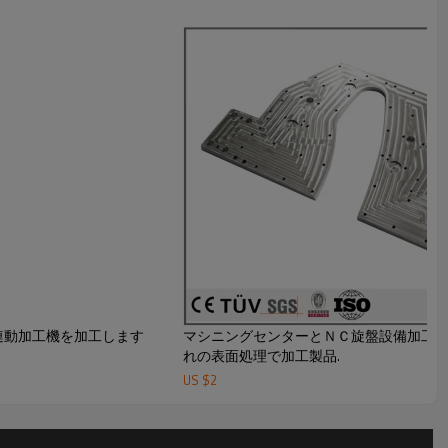
連動加工機を加工します
マシニングセンターとＮＣ旋盤設備加工
れの表面処理で加工製品.
US $
2