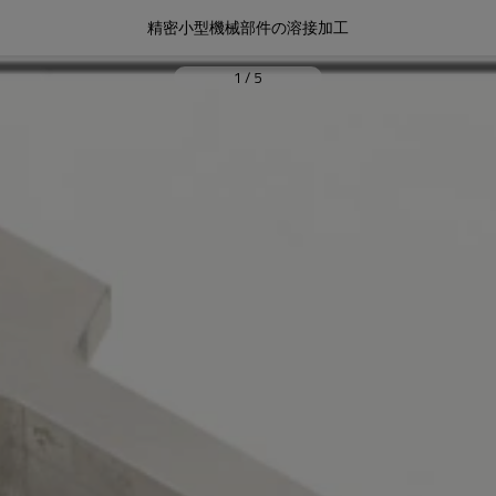
精密小型機械部件の溶接加工
1
/
5