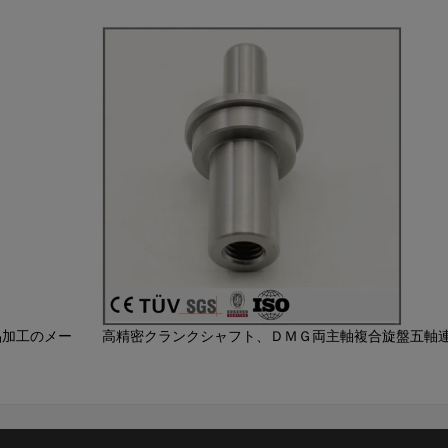
品加工のメー
高精密クランクシャフト、ＤＭＧ両主軸複合旋盤五軸