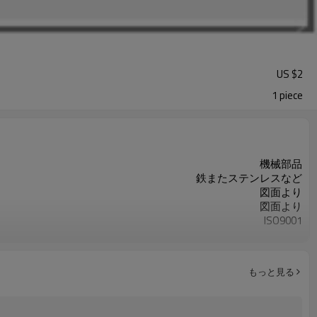
US $
2
1 piece
機械部品
鉄またステンレスなど
図面より
図面より
ISO9001
お客様のご要求によって
重要な寸法の100％検査
カスタマイズされたOEM
もっと見る