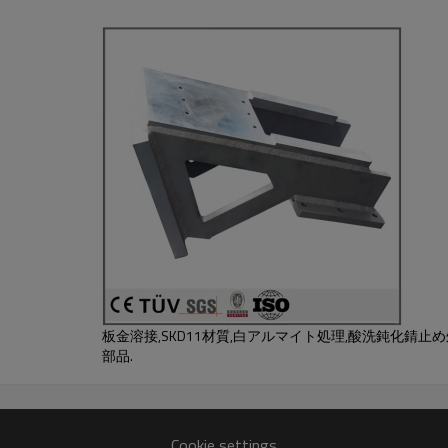
板金溶接,SKD11材質,白アルマイト処理,酸洗鈍化錆止
部品.
Cookie settings