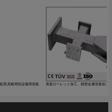
め処理,高耐用性設備用溶接
表面ローレット加工、精密金属溶接加工