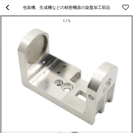
包装機、生成機などの精密機器の旋盤加工部品
1
/
5