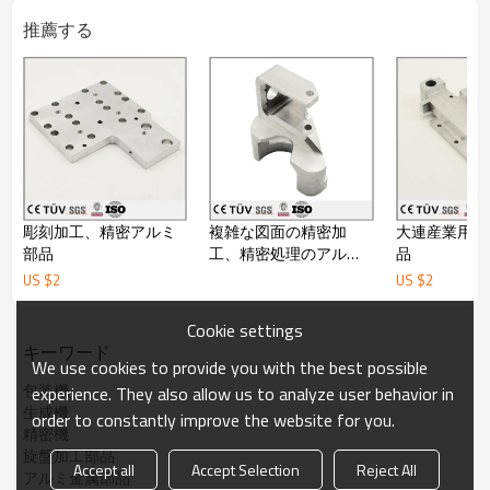
ます。台湾製の加工設備30台以上をお持ちしておりま
推薦する
す。
2.部品の製作工程を厳しくコントロール致し、部品ごと
に製作工程カードと製作流れ記録表を付けております。
3.弊社は部品検査のプロセスに関しまして、かなり厳し
くなりまして、製作中には加工員が必ず製作致しながら
図面にある寸法をチェック致し、こうすれば、加工員の
流動検査と専門的な検査員の検査があります。
4.当社には部品できましたら、一個ずつ図面にある寸法
によって、丁寧に全数をご検査を致します。
5.当社の検査設備は全部で日本ミツトヨ製のオリジナル
彫刻加工、精密アルミ
複雑な図面の精密加
大連産業用の
な輸入品で、安定な設備なので、、検査の精度をよく保
部品
工、精密処理のアルミ
品
証致します、
機械部品
US $
2
US $
2
今まで、先端的なミツトヨ製の全自動三次元測定機、二
次元測定機、ハイトゲージ、表面粗さ測定機などをお持
ちしております。
Cookie settings
6.こちらの会社は実際の工場であります、貿易会社では
キーワード
We use cookies to provide you with the best possible
なくて、部品の単価が実際な製品の品質の構成単価であ
包装機
ります、
experience. They also allow us to analyze user behavior in
貿易会社よりさらに品質をご保証致す上には、単価をよ
生成機
order to constantly improve the website for you.
くお控え致します。ですので、単価が安くなります、中
精密機
には 貿易会社のサービスも減少致します。
旋盤加工部品
Accept all
Accept Selection
Reject All
7.弊社は生産型企業です、但し、自分の貿易部門をお持
アルミ金属部品