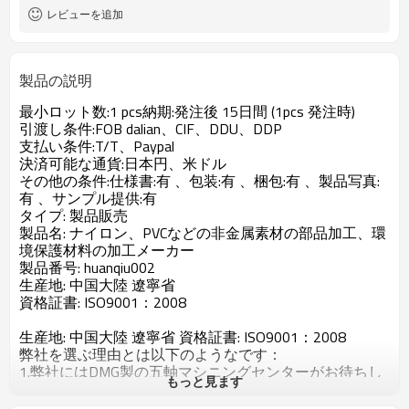
レビューを追加
製品の説明
最小ロット数:1 pcs納期:発注後 15日間 (1pcs 発注時)
引渡し条件:FOB dalian、CIF、DDU、DDP
支払い条件:T/T、Paypal
決済可能な通貨:日本円、米ドル
その他の条件:仕様書:有 、包装:有 、梱包:有 、製品写真:
有 、サンプル提供:有
タイプ: 製品販売
製品名: ナイロン、PVCなどの非金属素材の部品加工、環
境保護材料の加工メーカー
製品番号: huanqiu002
生産地: 中国大陸 遼寧省
資格証書: ISO9001：2008
生産地: 中国大陸 遼寧省 資格証書: ISO9001：2008
弊社を選ぶ理由とは以下のようなです：
1.弊社にはDMG製の五軸マシニングセンターがお待ちし
もっと見ます
ておるのみならず，、先端なDMG製のECOTUM450
複合加工機CTX beta 1250 TC複合加工機も導入しており