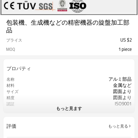
包装機、生成機などの精密機器の旋盤加工部
品
US $
2
プライス
1 piece
MOQ
プロパティ
アルミ部品
名称
金属など
材料
図面より
サイズ
図面より
精度
ISO9001
認証
もっと見ます
重要な寸法の100％検査
QCコントロール
カスタマイズされたOEM
サービス
評価
もっと見る