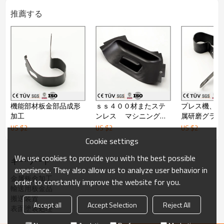
推薦する
機能部材板金部品成形
ｓｓ４００材またステ
プレス機、曲
加工
ンレス マシニングセ
属研磨グライ
ンター NC旋盤 クロメー
金部品加工。
US $
2
US $
2
US $
2
ト 塗装 建築用 板金
Cookie settings
溶接
We use cookies to provide you with the best possible
キーワード
experience. They also allow us to analyze user behavior in
金属板金加工
order to constantly improve the website for you.
輸送用板金品
搬送装置
Accept all
Accept Selection
Reject All
表面塗装処理