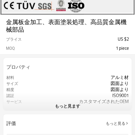
金属板金加工、表面塗装処理、高品質金属機
械部品
US $
2
プライス
1 piece
MOQ
プロパティ
アルミ材
材料
図面より
サイズ
図面より
精度
ISO9001
認証
カスタマイズされたOEM
サービス
もっと見ます
鉄またステンレスなど
材料
バフなど
表面処理
評価
もっと見る