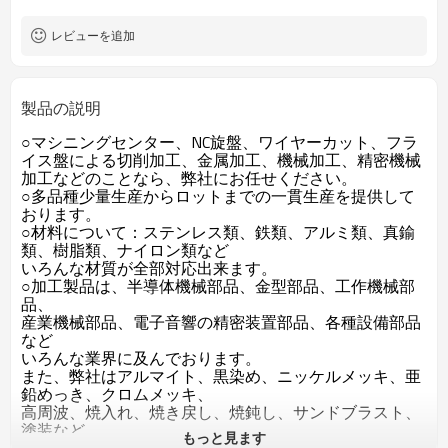
レビューを追加
製品の説明
○マシニングセンター、NC旋盤、ワイヤーカット、フラ
イス盤による切削加工、金属加工、機械加工、精密機械
加工などのことなら、弊社にお任せください。
○多品種少量生産からロットまでの一貫生産を提供して
おります。
○材料について：ステンレス類、鉄類、アルミ類、真鍮
類、樹脂類、ナイロン類など
いろんな材質が全部対応出来ます。
○加工製品は、半導体機械部品、金型部品、工作機械部
品、
産業機械部品、電子音響の精密装置部品、各種設備部品
など
いろんな業界に及んでおります。
また、弊社はアルマイト、黒染め、ニッケルメッキ、亜
鉛めっき、クロムメッキ、
高周波、焼入れ、焼き戻し、焼鈍し、サンドブラスト、
塗装など
もっと見ます