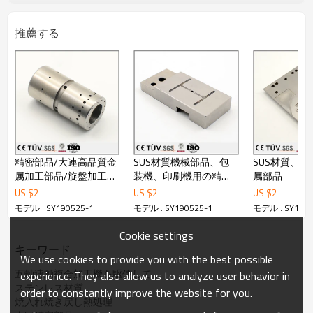
普通の処理が全部対応出来ます。
○検査にも、日本製のミツトヨ工具顕微鏡、ハイトゲー
ジ、高さゲージ、
推薦する
00級大理石定番、栓ゲージ、ネジゲージなど普通の検査
道具を揃っております。
部品が全数検査を行っております。
○日本語と英語にも対応できます。
○弊社は輸出ライセンスを持っております。
○OEM: 可
○最小ロット数:1 pcs納期:発注後 15日間 (1pcs 発注時)
○引渡し条件:FOB dalian、CIF、DDU、DDP
○支払い条件:T/T、Paypal
○決済可能な通貨:日本円、米ドル
精密部品/大連高品質金
SUS材質機械部品、包
SUS材質、
○その他の条件:仕様書:有 、包装:有 、梱包:有 、製品写真:
有 、サンプル提供:有
属加工部品/旋盤加工し
装機、印刷機用の精密
属部品
○タイプ: 製品販売
たSUS304精密部品/表
パーツ
US $
2
US $
2
US $
2
○生産地: 中国大陸 遼寧省
面処理精密部品
モデル : SY190525-1
モデル : SY190525-1
モデル : SY1905
○資格証書: ISO9001：2008
●詳しくはカタログをダウンロードもしくはお問い合わ
Cookie settings
せ下さい。
キーワード
We use cookies to provide you with the best possible
五軸連動複合加工機を駆使して
experience. They also allow us to analyze user behavior in
ステンレス材質
order to constantly improve the website for you.
焼入れ焼き戻し熱処理