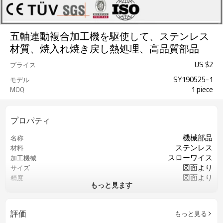
五軸連動複合加工機を駆使して、ステンレス
材質、焼入れ焼き戻し熱処理、高品質部品
US $
2
プライス
SY190525-1
モデル
1 piece
MOQ
プロパティ
機械部品
名称
ステンレス
材料
スローワイス
加工機械
図面より
サイズ
図面より
精度
もっと見ます
ISO9001
認証
重要な寸法の100％検査
QCコントロール
カスタマイズされたOEM
サービス
評価
もっと見る