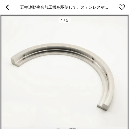
五軸連動複合加工機を駆使して、ステンレス材質、焼入れ焼き戻し熱処理、高品質部品
1
/
5