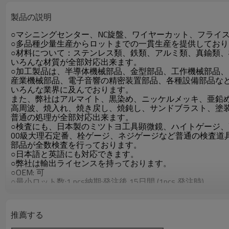
製品の説明
○マシニングセンター、NC旋盤、ワイヤーカット、フライ
○多品種少量生産からロットまでの一貫生産を提供しており
○材料について：ステンレス類、鉄類、アルミ類、真鍮類
いろんな材質が全部対応出来ます。
○加工製品は、半導体機械部品、金型部品、工作機械部品、
産業機械部品、電子音響の精密装置部品、各種設備部品な
いろんな業界に及んでおります。
また、弊社はアルマイト、黒染め、ニッケルメッキ、亜鉛
高周波、焼入れ、焼き戻し、焼鈍し、サンドブラスト、塗
普通の処理が全部対応出来ます。
○検査にも、日本製のミツトヨ工具顕微鏡、ハイトゲージ
00級大理石定番、栓ゲージ、ネジゲージなど普通の検査道
部品が全数検査を行っております。
○日本語と英語にも対応できます。
○弊社は輸出ライセンスを持っております。
○OEM: 可
○最小ロット数:1 pcs納期:発注後 15日間 (1pcs 発注時)
○引渡し条件:FOB dalian、CIF、DDU、DDP
○支払い条件:T/T、Paypal
○決済可能な通貨:日本円、米ドル
推薦する
○その他の条件:仕様書:有 、包装:有 、梱包:有 、製品写真:有
○タイプ: 製品販売