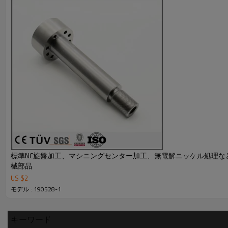
○生産地: 中国大陸 遼寧省
○資格証書: ISO9001：2008
●詳しくはカタログをダウンロードもしくはお問い合わせ下
標準NC旋盤加工、マシニングセンター加工、無電解ニッケル処理な
械部品
US $
2
モデル : 190528-1
キーワード