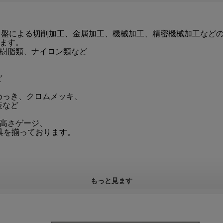
ス盤による切削加工、金属加工、機械加工、精密機械加工など
ます。
、樹脂類、ナイロン類など
ど
めっき、クロムメッキ、
装など
、高さゲージ、
具を揃っております。
もっと見ます
 、サンプル提供:有