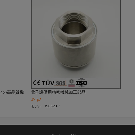
さい。
どの高品質機
電子設備用精密機械加工部品
US $
2
モデル : 190528-1