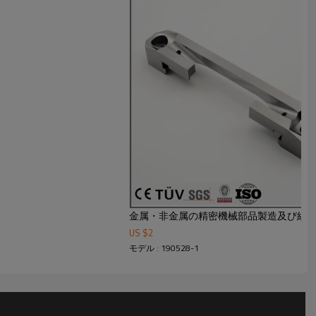
金属・非金属の精密機械部品製造及び組
US $
2
モデル : 190528-1