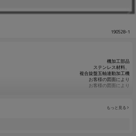
190528-1
機加工部品
ステンレス材料、
複合旋盤五軸連動加工機
お客様の図面により
お客様の図面により
ISO9001
寸法の100％検査
カスタマイズされたDHL
もっと見る
調質、焼入れ焼き戻し
HRC50~55