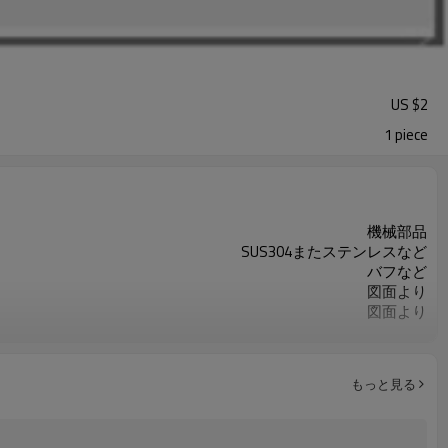
US $
2
1 piece
機械部品
SUS304またステンレスなど
バフなど
図面より
図面より
ISO9001
重要な寸法の100％検査
お客様のご要求によって
もっと見る
カスタマイズされたOEM