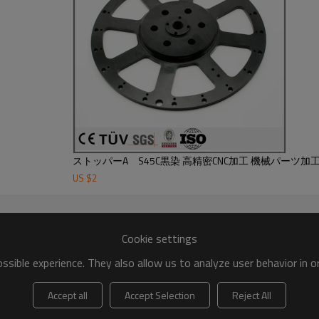
ストッパーA S45C黒染 高精密CNC加工 機械パーツ加
US $
2
Cookie settings
sible experience. They also allow us to analyze user behavior in 
Accept all
Accept Selection
Reject All