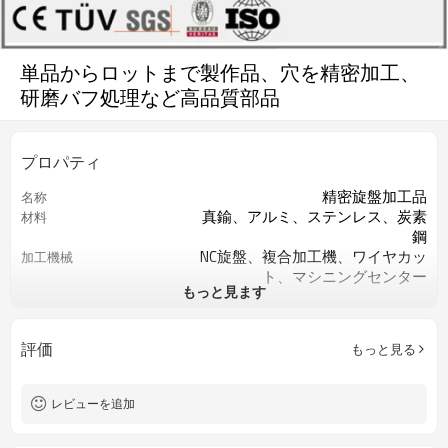
単品からロットまで製作品、穴を精密加工、
研磨バフ処理など高品質部品
プロパティ
精密旋盤加工品
名称
真鍮、アルミ、ステンレス、炭素
材料
鋼
NC旋盤、複合加工機、ワイヤカッ
加工機械
ト、マシニングセンター
もっと見ます
バフー、研磨
表面処理
図面より
サイズ
図面より
精度
評価
もっと見る
ISO9001
認証
重要な寸法の100％検査
QCコントロール
旋盤切削/フライス切削/ドリル切削
過程
レビューを追加
お客様のご要求によって
色