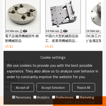
半導体機械部品、金型部品、工作機械部品、
産業機械部品、電子
音響の精密装置部品、
各種設備部品など
いろんな業界に及んでおります
処理対応：
アルマイト、黒染め、ニッケルメッキ、亜鉛めっき、クロムメッ
キ、タフトライド、
高周波、焼入れ、焼き戻し、焼鈍し、サンドブラスト、など対応
出来ます。
電子設備用機械部件.精
中国の大型机械部品加
CNC加工の
検査能力：
密機械部品
工、産業用機械部品、
ど金属定製加
○検査にも、日本製のミツトヨ三次元測定機、工具顕微鏡、ハイ
治工具製作
US $
2
US $
2
トゲージ、高さゲージ、
00
級大理石定番、栓ゲージ、ネジゲージなど普通の検査道具を
揃っております。
Cookie settings
部品が全数検査を行っております。
キーワード
We use cookies to provide you with the best possible
取引条件：
切削加工
experience. They also allow us to analyze user behavior in
○日本語と英語にも対応できます。
単品からロットまで製作品
order to constantly improve the website for you.
○弊社は輸出ライセンスを持っております。
研磨加工
○
OEM:
可
穴を精密加工
○最小ロット数
:1 pcs
納期
:
発注後
15
日間
(1pcs
発注時
)
Accept all
Accept Selection
Reject All
マシニングセンター加工
○引渡し条件
:FOB dalian
、
CIF
○支払い条件
:T/T
Necessary
Analytics
Preferences
Marketing
○決済可能な通貨
:
日本円、米ドル
ウィッシュリストに追加
お問い合わせを送信
○生産地
:
中国大陸 遼寧省