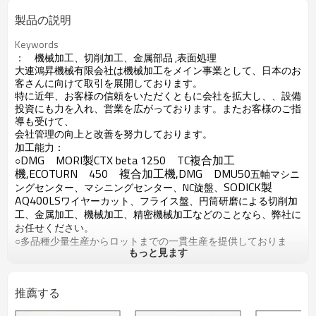
製品の説明
Keywords
： 機械加工、切削加工、金属部品
,
表面処理
大連鴻昇機械有限会社は機械加工をメイン事業として、日本のお
客さんに向けて取引を展開しております。
特に近年、お客様の信頼をいただくともに会社を拡大し、
、設備
投資にも力を入れ、
営業
を
広がっております。またお客様のご指
導も受けて、
会社
管理
の向上と改善を
努力
しております。
加工能力：
DMG
MORI
製
CTX beta 1250
TC
複合加工
○
機
,
ECOTURN
450
複合加工機
,
DMG
DMU50
五軸マシニ
SODICK
製
ングセンター、
マシニングセンター、
NC
旋盤、
AQ400LS
ワイヤーカット、フライス盤
、円筒研磨
による切削加
工、金属加工、機械加工、精密機械加工などのことなら、弊社に
お任せください。
○多品種少量生産からロットまでの一貫生産を提供しておりま
もっと見ます
す。
○材料について：ステンレス類、鉄類、アルミ類、真鍮類、樹脂
類、ナイロン類など
推薦する
いろんな材質が全部対応出来ます。
加工製品：