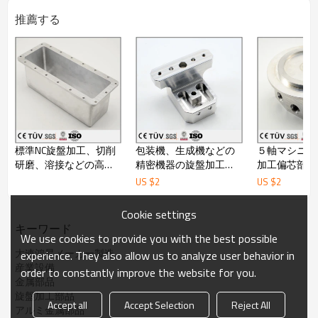
ます。台湾製の加工設備30台以上をお持ちしておりま
推薦する
す。
2.部品の製作工程を厳しくコントロール致し、部品ごと
に製作工程カードと製作流れ記録表を付けております。
3.弊社は部品検査のプロセスに関しまして、かなり厳し
くなりまして、製作中には加工員が必ず製作致しながら
図面にある寸法をチェック致し、こうすれば、加工員の
流動検査と専門的な検査員の検査があります。
4.当社には部品できましたら、一個ずつ図面にある寸法
によって、丁寧に全数をご検査を致します。
5.当社の検査設備は全部で日本ミツトヨ製のオリジナル
標準NC旋盤加工、切削
包装機、生成機などの
５軸マシニン
な輸入品で、安定な設備なので、、検査の精度をよく保
研磨、溶接などの高精
精密機器の旋盤加工部
加工偏芯部品
証致します、
密機械設備
品
品/高精密旋
US $
2
US $
2
今まで、先端的なミツトヨ製の全自動三次元測定機、二
次元測定機、ハイトゲージ、表面粗さ測定機などをお持
ちしております。
Cookie settings
6.こちらの会社は実際の工場であります、貿易会社では
キーワード
We use cookies to provide you with the best possible
なくて、部品の単価が実際な製品の品質の構成単価であ
大連鴻昇メーカー製造
ります、
experience. They also allow us to analyze user behavior in
貿易会社よりさらに品質をご保証致す上には、単価をよ
産業設備
order to constantly improve the website for you.
くお控え致します。ですので、単価が安くなります、中
金属部品
には 貿易会社のサービスも減少致します。
旋盤加工部品
Accept all
Accept Selection
Reject All
7.弊社は生産型企業です、但し、自分の貿易部門をお持
アルミ金属部品