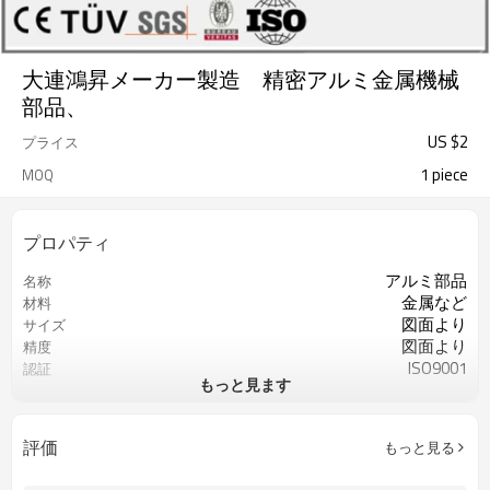
大連鴻昇メーカー製造 精密アルミ金属機械
部品、
US $
2
プライス
1 piece
MOQ
プロパティ
アルミ部品
名称
金属など
材料
図面より
サイズ
図面より
精度
ISO9001
認証
もっと見ます
重要な寸法の100％検査
QCコントロール
カスタマイズされたOEM
サービス
評価
もっと見る