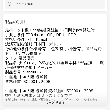
レビューを追加
製品の説明
最小ロット数:1 pcs納期:発注後 15日間 (1pcs 発注時)
引渡し条件:FOB dalian、CIF、DDU、DDP
支払い条件:T/T、Paypal
決済可能な通貨:日本円、米ドル
その他の条件:仕様書:有 、包装:有 、梱包:有 、製品写真:
有 、サンプル提供:有
タイプ: 製品販売
製品名: ナイロン、PVCなどの非金属素材の部品加工、環
境保護材料の加工メーカー
製品番号: huanqiu002
生産地: 中国大陸 遼寧省
資格証書: ISO9001：2008
生産地: 中国大陸 遼寧省 資格証書: ISO9001：2008
弊社を選ぶ理由とは以下のようなです：
1.弊社にはDMG製の五軸マシニングセンターがお待ちし
もっと見ます
ておるのみならず，、先端なDMG製のECOTUM450
複合加工機CTX beta 1250 TC複合加工機も導入しており