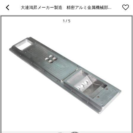
大連鴻昇メーカー製造　精密アルミ金属機械部品、
1
/
5