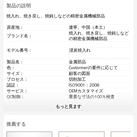
製品の説明
焼入れ、焼き戻し、焼鈍しなどの精密金属機械部品
原産地：
遼寧、中国（本土）
焼入れ、焼き戻し、焼鈍しなど
ブランド名：
の精密金属機械部品
モデル番号：
浸炭焼入れ
製品名：
金属部品
色：
Custormerの要件に応じて
サイズ：
顧客の図面
プロセス：
切削加工
認証：
ISO9001：2008
サービス：
OEMカスタマイズ
QC制御：
重要な寸法の100％検査
もっと見ます
梱包と配送
1、ビニール袋、真珠 - 綿パッケ
推薦する
ージ。
パッケージの詳細
2、カートンに詰める。
3、カートンをシールするため