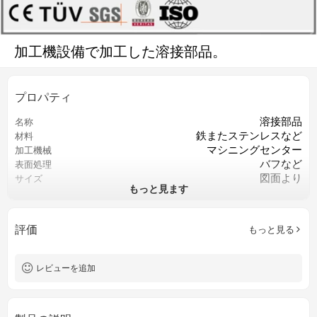
加工機設備で加工した溶接部品。
プロパティ
溶接部品
名称
鉄またステンレスなど
材料
マシニングセンター
加工機械
バフなど
表面処理
図面より
サイズ
もっと見ます
ISO9001
認証
お客様のご要求によって
色
重要な寸法の100％検査
QCコントロール
評価
もっと見る
カスタマイズされたOEM
サービス
旋盤切削/フライス切削/ドリル切削
過程
レビューを追加