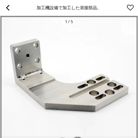
加工機設備で加工した溶接部品。
1
/
5