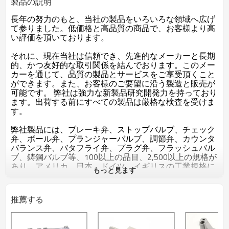
製品の説明
長年の努力のもと、当社の製品をいろいろな領域へ広げ
て参りました。低価格と高品質の商品で、お客様より高
い評価を頂いております。
それに、現在当社は信頼でき、先進的なメーカーと長期
的、かつ友好的な取引関係を結んでおります。このメー
カーを通じて、品質の製品とサービスをご享受頂くこと
ができます。また、お客様のご要望に沿う製造と販売が
可能です。 弊社は強力な新製品研究開発力を持っており
ます。出荷する前にすべての製品は厳格な検査を受けま
す。
弊社製品には、ブレーキ弁、ストップバルブ、チェック
弁、ボール弁、プランジャーバルブ、調節弁、カウンタ
バランス弁、バタフライ弁、プラグ弁、フラッシュバル
ブ、鋳鋼バルブ等、100以上の品目、2,500以上の規格が
あり、アメリカ、日本、ドイツ、イギリスの工業規格に
もっと見ます
対応した製品も数多く製造しております。
主な製品：板金部品、鋳造部品、鍛造部品、アルミ部
推薦する
品，銅鋳造部品、アルミ鍛造部品、銅鋳造部品及びその
加工熱処理等。品質方針：良品を作り，承諾を遵守す
る。改善を続け、顧客を満足させる。