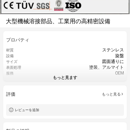
大型機械溶接部品、工業用の高精密設備
プロパティ
ステンレス
材質
旋盤
設備
図面通りに
サイズ
塗装、アルマイト
表面処理
OEM
服務
もっと見ます
図面通りに
色
0.3以上
精度
図面により
公差
評価
もっと見る
図面により
厚度
マイクロメーター
検査
レビューを追加