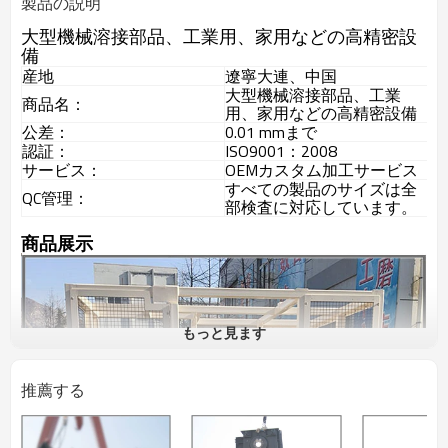
製品の説明
大型機械溶接部品、工業用、家用などの高精密設
備
産地
遼寧大連、中国
大型機械溶接部品、工業
商品名：
用、家用などの高精密設備
公差：
0.01 mmまで
認証：
ISO9001：2008
サービス：
OEMカスタム加工サービス
すべての製品のサイズは全
QC管理：
部検査に対応しています。
商品展示
もっと見ます
推薦する