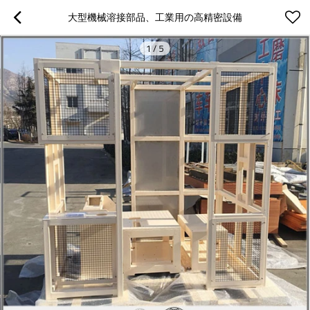
大型機械溶接部品、工業用の高精密設備
1
/
5