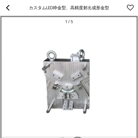
カスタムLED枠金型、高精度射出成形金型
1
/
5