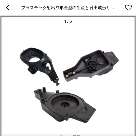
プラスチック射出成形金型の生産と射出成形サービス、
1
/
5