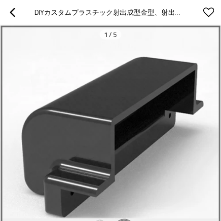
DIYカスタムプラスチック射出成型金型、射出成形機（縦型）の制作
1
/
5