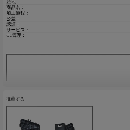
産地
商品名：
加工過程：
公差：
認証：
サービス：
QC管理：
推薦する