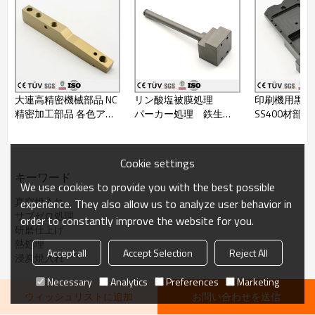
に接着テープを使用
お支払い後30営業日以内に発送
納期
（ご相談により）
大連高精密機械部品 NC
リン酸塩被膜処理
印刷機用黒染
製品説明
精密加工部品 各色アル
パーカー処理 鉄生地
SS400材部
マイトアルミ部品 包装
部品加工 錆防止表面
した部品 人
高精密パーツ加工のサービスを
提供し、もっとお客様にサービ
機用高精密機械部品
処理 マシニングセン
なパーツ
スを提供するように、製品の鋳
タ加工
Cookie settings
造から、板金、プレス、溶接、
キーワード
表面処理、熱処理まで一貫した
メイン事業
We use cookies to provide you with the best possible
製造サービスを提供致します。
真空焼入れ
experience. They also allow us to analyze user behavior in
お客様は一つの案件のために、
サブゼロ処理
足を棒にして加工できる所を探
order to constantly improve the website for you.
研磨仕上げ
せず、全面的に各お客様のご要
望に応じさせていただきます。
熱処理
Accept all
Accept Selection
Reject All
自動化設備部品、自動車生産ラ
浸炭焼入れ
イン設備部品、医療設備部品、
包装産業設備部品、食品加工機
Necessary
Analytics
Preferences
Marketing
械部品、搬送設備部品、エンジ
ウィッシュリストに追加
お問い合わせを送信
ン部品、船舶設備部品、ジグ、