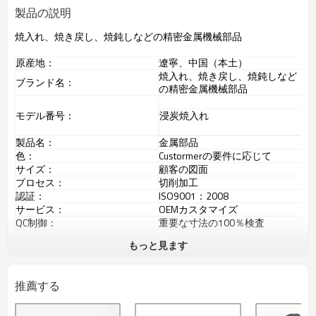
製品の説明
焼入れ、焼き戻し、焼鈍しなどの精密金属機械部品
原産地：
遼寧、中国（本土）
焼入れ、焼き戻し、焼鈍しなど
ブランド名：
の精密金属機械部品
モデル番号：
浸炭焼入れ
製品名：
金属部品
色：
Custormerの要件に応じて
サイズ：
顧客の図面
プロセス：
切削加工
認証：
ISO9001：2008
サービス：
OEMカスタマイズ
QC制御：
重要な寸法の100％検査
もっと見ます
梱包と配送
1、ビニール袋、真珠 - 綿パッケ
推薦する
ージ。
パッケージの詳細
2、カートンに詰める。
3、カートンをシールするため