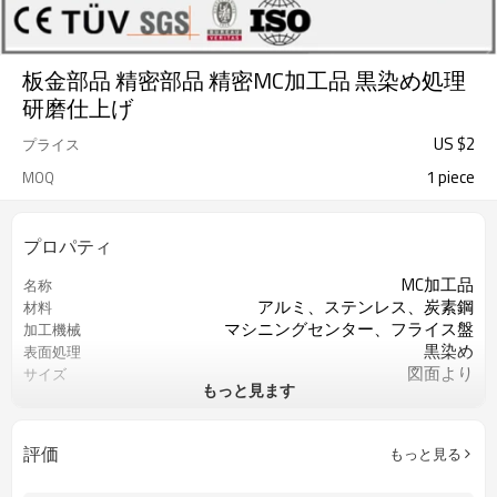
板金部品 精密部品 精密MC加工品 黒染め処理
研磨仕上げ
US $
2
プライス
1 piece
MOQ
プロパティ
MC加工品
名称
アルミ、ステンレス、炭素鋼
材料
マシニングセンター、フライス盤
加工機械
黒染め
表面処理
図面より
サイズ
もっと見ます
図面より
精度
ISO9001
認証
旋盤切削/フライス切削/ドリル切削
過程
評価
もっと見る
カスタマイズされたOEM
サービス
重要な寸法の100％検査
QCコントロール