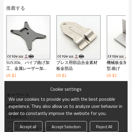
半導体機械部品、金型部品、工作機械部品、
推薦する
産業機械部品、電子音響の精密装置部品、各種設備部品など
いろんな業界に及んでおります
処理対応：
アルマイト、黒染め、ニッケルメッキ、亜鉛めっき、クロムメッ
キ、タフトライド、
高周波、焼入れ、焼き戻し、焼鈍し、サンドブラスト、など対応
出来ます。
検査能力：
○検査にも、日本製のミツトヨ三次元測定機、工具顕微鏡、ハイ
トゲージ、高さゲージ、
SUS304、パイプ曲げ加
プレス用部品合金素材
機械板金加工
00
級大理石定番、栓ゲージ、ネジゲージなど普通の検査道具を
工、金属レーザー加
板金部品
型.曲げ
揃っております。
工、精密板金加工
部品が全数検査を行っております。
US $
2
US $
2
US $
2
取引条件：
Cookie settings
○日本語と英語にも対応できます。
キーワード
○弊社は輸出ライセンスを持っております。
We use cookies to provide you with the best possible
○
OEM:
可
機械加工品
experience. They also allow us to analyze user behavior in
○最小ロット数
:1 pcs
納期
:
発注後
15
日間
(1pcs
発注時
)
黒染め処理
○引渡し条件
:FOB dalian
、
CIF
order to constantly improve the website for you.
○支払い条件
:T/T
炭素鋼製品
○決済可能な通貨
:
日本円、米ドル
フライス盤加工
Accept all
Accept Selection
Reject All
○生産地
:
中国大陸 遼寧省
マシニングセンター加工