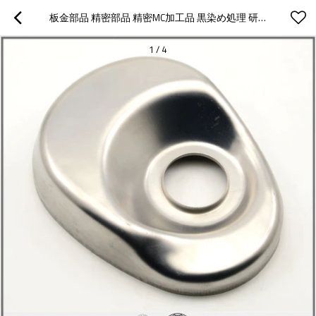
板金部品 精密部品 精密MC加工品 黒染め処理 研磨仕上げ
1
/
4