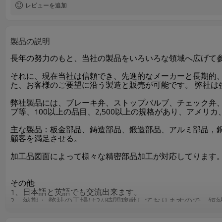
レビューを追加
製品の説明
長年の努力のもと、当社の製品をいろいろな領域へ広げて
それに、現在当社は信頼でき、先進的なメーカーと長期的
た、お客様のご要望に沿う製造と販売が可能です。 弊社
弊社製品には、ブレーキ弁、ストップバルブ、チェック弁
ブ等、100以上の品目、2,500以上の規格があり、アメ
主な製品：板金部品、鋳造部品、鍛造部品、アルミ部品，
顧客を満足させる。
加工品図面によって様々な精密部品加工が対応してります
その他:
1、日本語と英語でも交流出来ます。
2、納期： 弊社の工場は24時間稼動しておりますので、短
3、運送：船便、航空便、宅急便などに豊富な経験がありま
4、OEM: 可