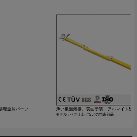
装処理金属パーツ
薄い板類溶接、表面塗装、アルマイト処
モデル : バフ仕上げなどの精密部品