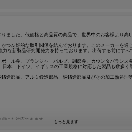
参りました。低価格と高品質の商品で、世界中のお客様より高
、かつ友好的な取引関係を結んでおります。このメーカーを通
は強力な新製品研究開発力を持っております。出荷する前にすべ
、ボール弁、プランジャーバルブ、調節弁、カウンタバランス
リカ、日本、ドイツ、イギリスの工業規格に対応した製品も数多
銅鋳造部品、アルミ鍛造部品、銅鋳造部品及びその加工熱処理
。
納期にも対応できます。
もっと見ます
す。