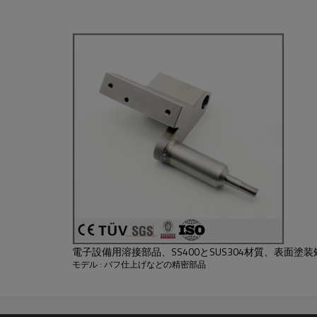
さい。
電子設備用溶接部品、SS400とSUS304材質、表面塗
モデル : バフ仕上げなどの精密部品