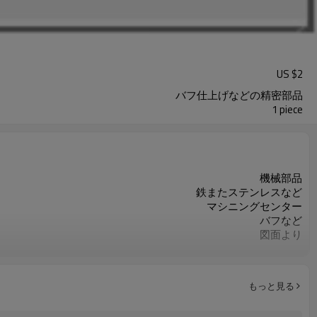
US $
2
バフ仕上げなどの精密部品
1 piece
機械部品
鉄またステンレスなど
マシニングセンター
バフなど
図面より
図面より
ISO9001
お客様のご要求によって
もっと見る
重要な寸法の100％検査
カスタマイズされたOEM