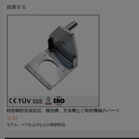
5．弊社は輸出ライセンスを持っております。
推薦する
●詳しくはカタログをダウンロードもしくはお問い合わせ下
精密鋼類溶接部品、梱包機、充填機など精密機械のパーツ
US $
2
モデル : バフ仕上げなどの精密部品