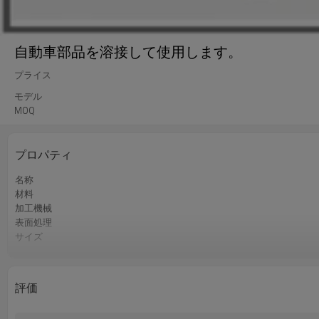
自動車部品を溶接して使用します。
プライス
モデル
MOQ
プロパティ
名称
材料
加工機械
表面処理
サイズ
精度
認証
色
評価
QCコントロール
サービス