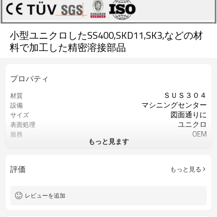
小型ユニクロしたSS400,SKD11,SK3,などの材
料で加工した精密溶接部品
プロパティ
ＳＵＳ３０４
材質
マシニングセンター
設備
図面通りに
サイズ
ユニクロ
表面処理
OEM
服務
もっと見ます
図面通りに
色
0.3以上
精度
図面により
公差
評価
もっと見る
図面により
厚度
マイクロメーター
検査
レビューを追加