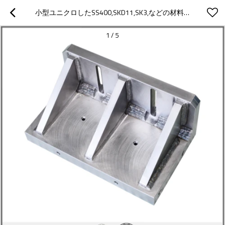
小型ユニクロしたSS400,SKD11,SK3,などの材料で加工した精密溶接部品
1
/
5