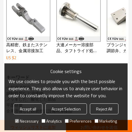
高精密、鉄またステン
大連メーカー溶接部
プランジャー
レス、金属溶接加工
品、タフトライド処理
調節弁、カウ
などの高品質部品
ンス弁の溶接
US $
2
Cookie settings
キーワード
We use cookies to provide you with the best possible
小型溶接部品
experience. They also allow us to analyze user behavior in
鋼制鉄製など溶接物
order to constantly improve the website for you.
メッキした、酸化した部品
平面研磨
Accept all
Accept Selection
Reject All
全周溶接した鉄製搬送設備用溶接品
Necessary
Analytics
Preferences
Marketing
ウィッシュリストに追加
お問い合わせを送信