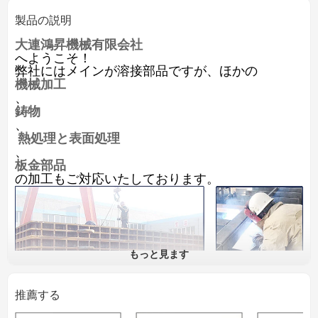
製品の説明
大連鴻昇機械有限会社
へようこそ！
弊社にはメインが溶接部品ですが、ほかの
機械加工
、
鋳物
、
熱処理と表面処理
、
板金部品
の加工もご対応いたしております。
もっと見ます
推薦する