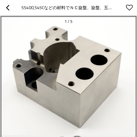
SS400,S45Cなどの材料でＮＣ旋盤、旋盤、五軸マシニングセンターなど加工機械にて加工したハードクロムメッキした精密機械加工部品、
1
/
5