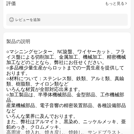
評価
もっと見る
ISO9001
認証
重要な寸法の100％検査
QCコントロール
お客様のご要求によって
色
レビューを追加
カスタマイズされたOEM
サービス
製品の説明
○マシニングセンター、NC旋盤、ワイヤーカット、フラ
イス盤による切削加工、金属加工、機械加工、精密機械
加工などのことなら、弊社にお任せください。
○多品種少量生産からロットまでの一貫生産を提供して
おります。
○材料について：ステンレス類、鉄類、アルミ類、真鍮
類、樹脂類、ナイロン類など
いろんな材質が全部対応出来ます。
○加工製品は、半導体機械部品、金型部品、工作機械部
品、
産業機械部品、電子音響の精密装置部品、各種設備部品
など
いろんな業界に及んでおります。
また、弊社はアルマイト、黒染め、ニッケルメッキ、亜
鉛めっき、クロムメッキ、
高周波、焼入れ、焼き戻し、焼鈍し、サンドブラスト、