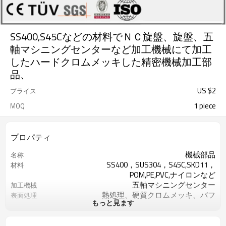
SS400,S45Cなどの材料でＮＣ旋盤、旋盤、五
軸マシニングセンターなど加工機械にて加工
したハードクロムメッキした精密機械加工部
品、
US $
2
プライス
1 piece
MOQ
プロパティ
機械部品
名称
SS400，SUS304，S45C,SKD11，
材料
POM,PE,PVC,ナイロンなど
五軸マシニングセンター
加工機械
熱処理、硬質クロムメッキ、バフ
表面処理
もっと見ます
など
図面より
サイズ
図面より
精度