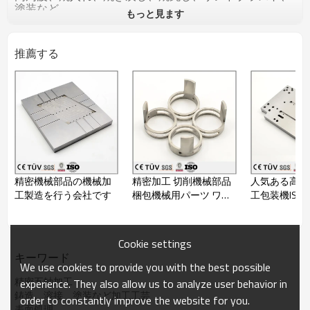
塗装など
もっと見ます
普通の処理が全部対応出来ます。
○検査にも、日本製のミツトヨ工具顕微鏡、ハイトゲー
ジ、高さゲージ、
推薦する
00級大理石定番、栓ゲージ、ネジゲージなど普通の検査
道具を揃っております。
部品が全数検査を行っております。
○日本語と英語にも対応できます。
○弊社は輸出ライセンスを持っております。
○OEM: 可
○最小ロット数:1 pcs納期:発注後 15日間 (1pcs 発注時)
○引渡し条件:FOB dalian、CIF、DDU、DDP
○支払い条件:T/T、Paypal
○決済可能な通貨:日本円、米ドル
精密機械部品の機械加
精密加工 切削機械部品
人気ある高強
○その他の条件:仕様書:有 、包装:有 、梱包:有 、製品写真:
有 、サンプル提供:有
工製造を行う会社です
梱包機械用パーツ ワイ
工包装機ISO9
○タイプ: 製品販売
ヤカット放電加工
服務 中国製高
○生産地: 中国大陸 遼寧省
加工製品
○資格証書: ISO9001：2008
Cookie settings
●詳しくはカタログをダウンロードもしくはお問い合わ
キーワード
せ下さい。
We use cookies to provide you with the best possible
精密五軸加工
experience. They also allow us to analyze user behavior in
鋳造、溶接、塗装など加工工芸
order to constantly improve the website for you.
表面処理