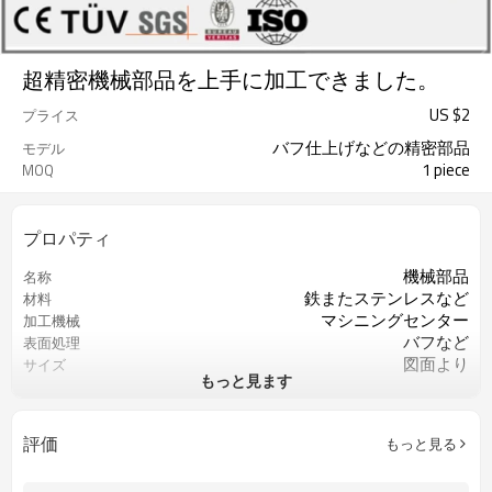
超精密機械部品を上手に加工できました。
US $
2
プライス
バフ仕上げなどの精密部品
モデル
1 piece
MOQ
プロパティ
機械部品
名称
鉄またステンレスなど
材料
マシニングセンター
加工機械
バフなど
表面処理
図面より
サイズ
もっと見ます
図面より
精度
ISO9001
認証
お客様のご要求によって
色
評価
もっと見る
重要な寸法の100％検査
QCコントロール
カスタマイズされたOEM
サービス