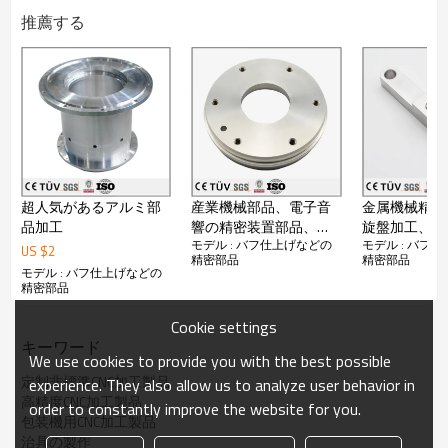
主な製品：板金部品、鋳造部品、鍛造部品、アルミ部
推薦する
品，銅鋳造部品、アルミ鍛造部品、銅鋳造部品及びその
加工熱処理等。品質方針：良品を作り，承諾を遵守す
る。改善を続け、顧客を満足させる。
加工品図面によって様々な精密部品加工が対応してりま
す。
その他:
1、日本語と英語でも交流出来ます。
超人気があるアルミ部
産業機械部品、電子音
金属機械精密
2、納期： 弊社の工場は24時間稼動しておりますので、
短納期にも対応できます。
品加工
響の精密装置部品、各
旋盤加工、表
3、運送：船便、航空便、宅急便などに豊富な経験があ
モデル : バフ仕上げなどの
モデル : バフ
種設備部品など アルミ
バフ処理など
US $
2
精密部品
精密部品
ります。
製品
部品
モデル : バフ仕上げなどの
4、OEM: 可
精密部品
5．弊社は輸出ライセンスを持っております。
●詳しくはカタログをダウンロードもしくはお問い合わ
Cookie settings
せ下さい。
キーワード
We use cookies to provide you with the best possible
定制非標準CNC加工製品
experience. They also allow us to analyze user behavior in
高精度CNC加工製品
order to constantly improve the website for you.
包装機用CNC加工製品
治具の製作