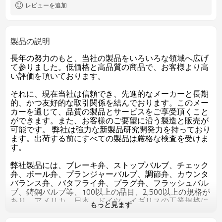
レビューを追加
製品の説明
長年の努力のもと、当社の製品をいろいろな領域へ広げ
て参りました。低価格と高品質の商品で、お客様より高
い評価を頂いております。
それに、現在当社は信頼でき、先進的なメーカーと長期
的、かつ友好的な取引関係を結んでおります。このメー
カーを通じて、品質の製品とサービスをご享受頂くこと
ができます。また、お客様のご要望に沿う製造と販売が
可能です。 弊社は強力な新製品研究開発力を持っており
ます。出荷する前にすべての製品は厳格な検査を受けま
す。
弊社製品には、ブレーキ弁、ストップバルブ、チェック
弁、ボール弁、プランジャーバルブ、調節弁、カウンタ
バランス弁、バタフライ弁、プラグ弁、フラッシュバル
ブ、鋳鋼バルブ等、100以上の品目、2,500以上の規格が
あり、アメリカ、日本、ドイツ、イギリスの工業規格に
もっと見ます
対応した製品も数多く製造しております。