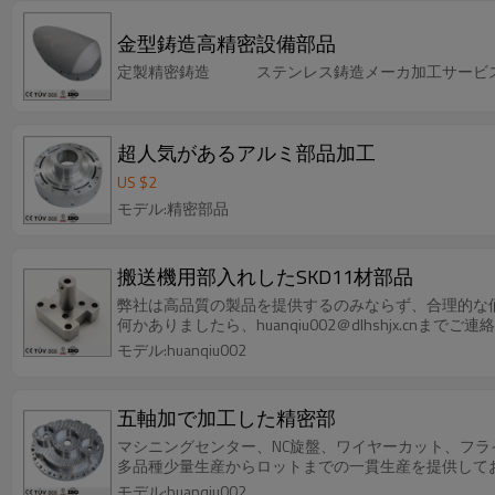
金型鋳造高精密設備部品
定製精密鋳造 ステンレス鋳造メーカ加工サービ
超人気があるアルミ部品加工
US $
2
モデル:精密部品
搬送機用部入れしたSKD11材部品
弊社は高品質の製品を提供するのみならず、合理的な
何かありましたら、huanqiu002＠dlhshjx.cnまで
モデル:huanqiu002
五軸加で加工した精密部
マシニングセンター、NC旋盤、ワイヤーカット、フ
多品種少量生産からロットまでの一貫生産を提供して
モデル:huanqiu002