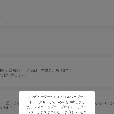
ス
価格と高端のサービスは一番魅力があります。
ご連絡お願い致します。
コンピューターからモバイルウェブサイ
トにアクセスしているのを検出しまし
ライス盤による切削加工、金属加工、機械加工、精密機械加工などのこと
た。デスクトップウェブサイトにリダイ
おります。
レクトしますか？進むには「はい」をク