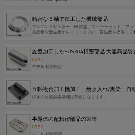
精密な５軸で加工した機械部品
マシニングセンター、NC旋盤、ワイヤーカット、フ
多品種少量生産からロットまでの一貫生産を提供して
旋盤加工したSUS304精
US $
2
モデル:精密部品
五軸複合加工機加工 焼き入れ/黒染 自
焼き入れ後黒染処理は茶色になります。
半導体の超精密部品の製造
US $
2
モデル:精密部品