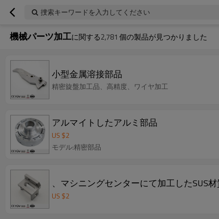
捜索キーワードを入力してください
機械パーツ加工
に関する
2,781
個の製品が見つかりました
小型金属溶接部品
精密旋盤加工品、高精度、ワイヤ加工
アルマイトしたアルミ部品
US $
2
モデル:精密部品
、マシニングセンターにて加工したSUS
US $
2