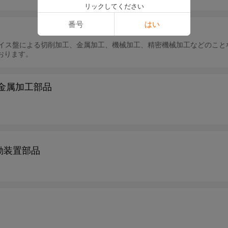
リックしてください
番号
はい
ライス盤による切削加工、金属加工、機械加工、精密機械加工などのこと
おります。
密部品 大連高品質金属加工部品
動装置部品