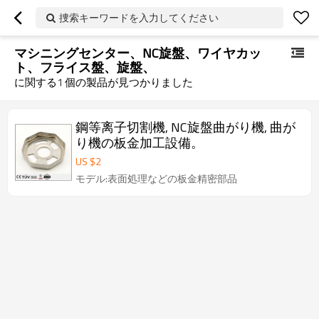
捜索キーワードを入力してください
マシニングセンター、NC旋盤、ワイヤカッ
ト、フライス盤、旋盤、
に関する
1
個の製品が見つかりました
鋼等离子切割機, NC旋盤曲がり機, 曲が
り機の板金加工設備。
US $
2
モデル:表面処理などの板金精密部品