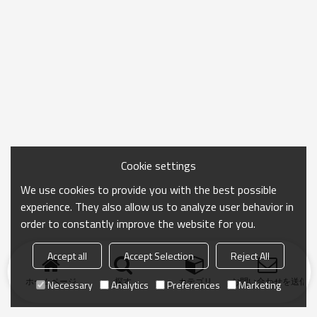
Cookie settings
We use cookies to provide you with the best possible
experience. They also allow us to analyze user behavior in
order to constantly improve the website for you.
Accept all
Accept Selection
Reject All
ホームページ
探す
カテゴリ
お問い合わせを送信
Necessary
Analytics
Preferences
Marketing