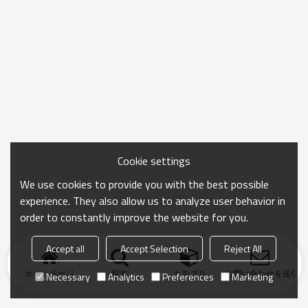
Cookie settings
We use cookies to provide you with the best possible
experience. They also allow us to analyze user behavior in
order to constantly improve the website for you.
Accept all
Accept Selection
Reject All
ホームページ
探す
カテゴリ
お問い合わせを送信
Necessary
Analytics
Preferences
Marketing