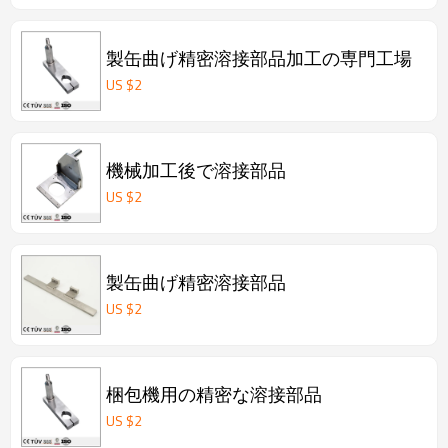
製缶曲げ精密溶接部品加工の専門工場
US $
2
機械加工後で溶接部品
US $
2
製缶曲げ精密溶接部品
US $
2
梱包機用の精密な溶接部品
US $
2