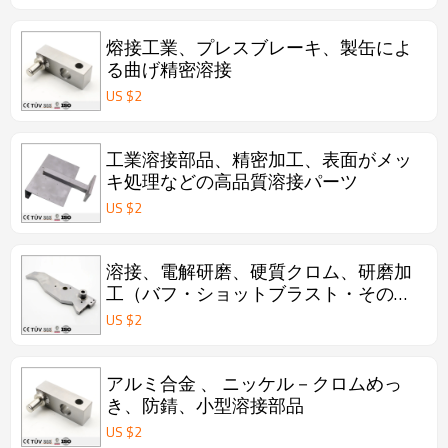
熔接工業、プレスブレーキ、製缶によ
る曲げ精密溶接
US $
2
工業溶接部品、精密加工、表面がメッ
キ処理などの高品質溶接パーツ
US $
2
溶接、電解研磨、硬質クロム、研磨加
工（バフ・ショットブラスト・その
他）
US $
2
アルミ合金 、 ニッケル－クロムめっ
き、防錆、小型溶接部品
US $
2