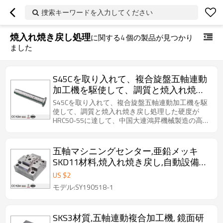
捜索キーワードを入力してください
焼入れ焼き戻し処理
に関する
4
個の製品が見つかり
ました
S45Cを取り入れて、複合旋盤五軸連動
加工機を駆使して、調質と焼入れ焼き
戻し処理した、機械設備用電機主軸。
S45Cを取り入れて、複合旋盤五軸連動加工機を駆
使して、調質と焼入れ焼き戻し処理した硬度が
HRC50-55に達して、中国大連鴻昇機械製造の高耐
用性な電機主軸。
五軸マシニングセンター,亜鉛メッキ
SKD11材料,焼入れ焼き戻し,自動設備用
機加工部品.
US $
2
モデル:SY190518-1
SKS3材質,五軸連動複合加工機, 鏡面研