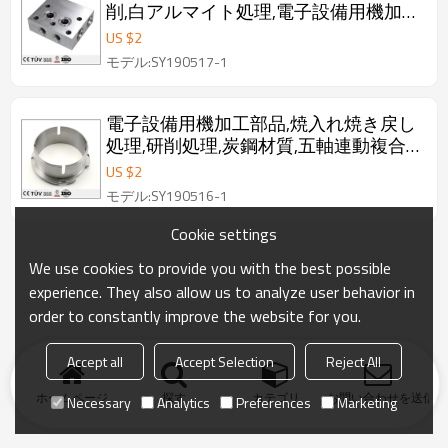
削,白アルマイト処理,電子設備用機加工
部品.
US $
2
モデル:SY190517-1
電子設備用機加工部品,焼入れ焼き戻し
処理,研削処理,炭鋼材質,五軸連動複合
加工機を使用する部品.,
US $
2
モデル:SY190516-1
Cookie settings
We use cookies to provide you with the best possible
experience. They also allow us to analyze user behavior in
order to constantly improve the website for you.
Accept all
Accept Selection
Reject All
ホームページ
探す
カテゴリ
お問い合わせを送信
Necessary
Analytics
Preferences
Marketing