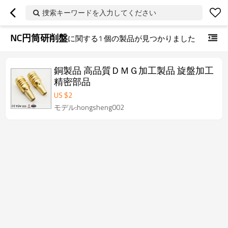
捜索キーワードを入力してください
NC円筒研削盤
に関する
1
個の製品が見つかりました
銅製品 高品質ＤＭＧ加工製品 旋盤加工
精密部品
US $
2
モデル:hongsheng002