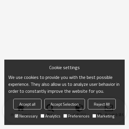
Cookie settings
We use cookies to provide you with the best possible
experience. They also allow us to analyze user behavior in
order to constantly improve the website for you.
Accept all
Accept Selection
Reject All
ホームページ
探す
カテゴリ
お問い合わせを送信
Necessary
Analytics
Preferences
Marketing