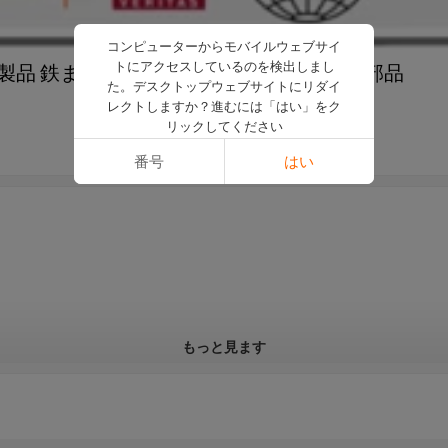
コンピューターからモバイルウェブサイ
トにアクセスしているのを検出しまし
製品 鉄またステンレス部品 旋盤加工精密部品
た。デスクトップウェブサイトにリダイ
レクトしますか？進むには「はい」をク
リックしてください
番号
はい
もっと見ます