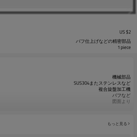
US $
2
バフ仕上げなどの精密部品
1 piece
機械部品
SUS304またステンレスなど
複合旋盤加工機
バフなど
図面より
図面より
ISO9001
旋盤切削/フライス切削/ドリル切削
もっと見る
重要な寸法の100％検査
バフなど