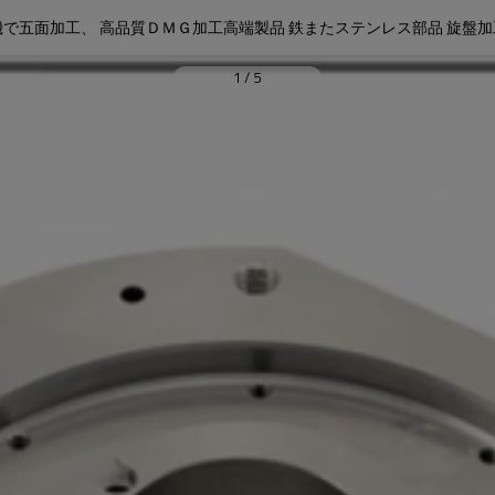
で五面加工、 高品質ＤＭＧ加工高端製品 鉄またステンレス部品 旋盤
1
/
5