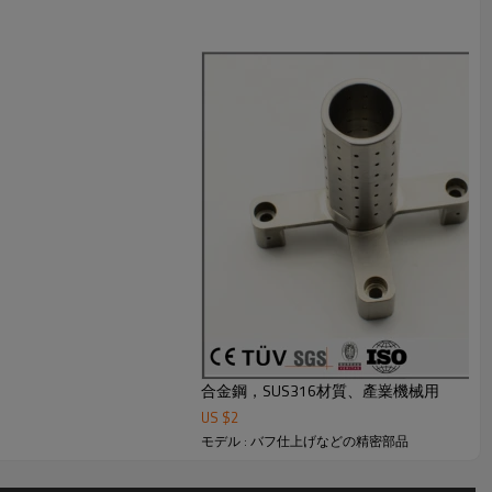
合金鋼，SUS316材質、產嶪機械用
US $
2
モデル : バフ仕上げなどの精密部品