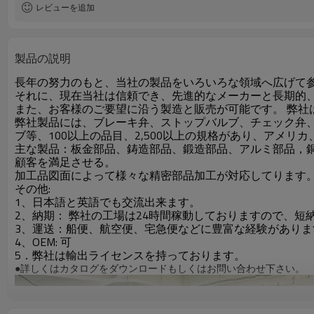
レビューを追加
製品の説明
長年の努力のもと、当社の製品をいろいろな領域へ広げて
それに、現在当社は信頼でき、先進的なメーカーと長期的
また、お客様のご要望に沿う製造と販売が可能です。 弊
弊社製品には、ブレーキ弁、ストップバルブ、チェック弁
ブ等、100以上の品目、2,500以上の規格があり、アメ
主な製品：板金部品、鋳造部品、鍛造部品、アルミ部品，
顧客を満足させる。
加工品図面によって様々な精密部品加工が対応してります
その他:
1、日本語と英語でも交流出来ます。
2、納期： 弊社の工場は24時間稼動しておりますので、短
3、運送：船便、航空便、宅急便などに豊富な経験がありま
4、OEM: 可
5．弊社は輸出ライセンスを持っております。
●詳しくはカタログをダウンロードもしくはお問い合わせ下さい。