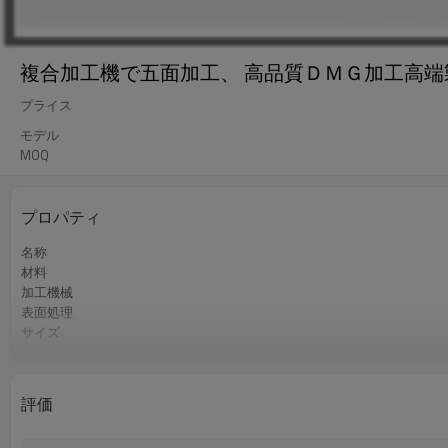
複合加工機で五面加工、 高品質ＤＭＧ加工高端
プライス
モデル
MOQ
プロパティ
名称
材料
加工機械
表面処理
サイズ
精度
認証
過程
評価
QCコントロール
表面処理