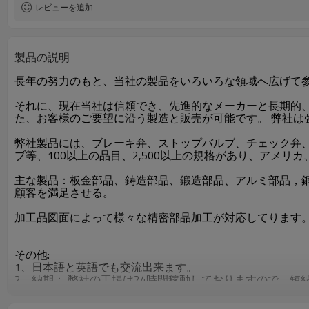
レビューを追加
製品の説明
長年の努力のもと、当社の製品をいろいろな領域へ広げて
それに、現在当社は信頼でき、先進的なメーカーと長期的
た、お客様のご要望に沿う製造と販売が可能です。 弊社
弊社製品には、ブレーキ弁、ストップバルブ、チェック弁
ブ等、100以上の品目、2,500以上の規格があり、アメ
主な製品：板金部品、鋳造部品、鍛造部品、アルミ部品，
顧客を満足させる。
加工品図面によって様々な精密部品加工が対応してります
その他:
1、日本語と英語でも交流出来ます。
2、納期： 弊社の工場は24時間稼動しておりますので、短
3、運送：船便、航空便、宅急便などに豊富な経験がありま
4、OEM: 可