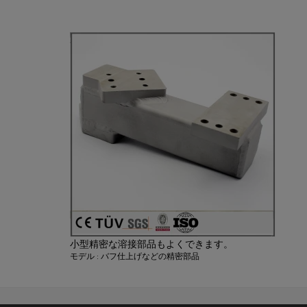
さい。
小型精密な溶接部品もよくできます。
モデル : バフ仕上げなどの精密部品