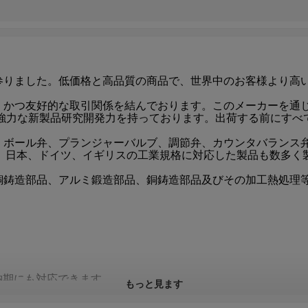
参りました。低価格と高品質の商品で、世界中のお客様より高
、かつ友好的な取引関係を結んでおります。このメーカーを通
は強力な新製品研究開発力を持っております。出荷する前にすべ
、ボール弁、プランジャーバルブ、調節弁、カウンタバランス
リカ、日本、ドイツ、イギリスの工業規格に対応した製品も数多
銅鋳造部品、アルミ鍛造部品、銅鋳造部品及びその加工熱処理
。
納期にも対応できます。
もっと見ます
す。