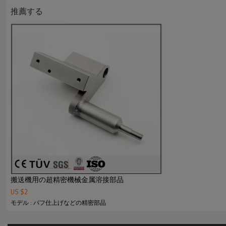
5．弊社は輸出ライセンスを持っております。
推薦する
●詳しくはカタログをダウンロードもしくはお問い合わせ下
搬送機用の超精密機械金属溶接部品
US $
2
モデル : バフ仕上げなどの精密部品