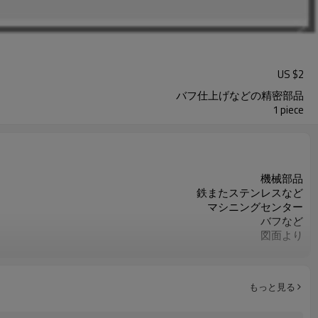
US $
2
バフ仕上げなどの精密部品
1 piece
機械部品
鉄またステンレスなど
マシニングセンター
バフなど
図面より
図面より
ISO9001
お客様のご要求によって
もっと見る
重要な寸法の100％検査
カスタマイズされたOEM