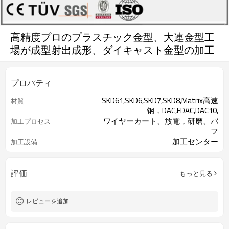
高精度プロのプラスチック金型、大連金型工
場が成型射出成形、ダイキャスト金型の加工
プロパティ
SKD61,SKD6,SKD7,SKD8,Matrix高速
材質
钢，DAC,FDAC,DAC10,
ワイヤーカート、放電，研磨、バ
加工プロセス
フ
加工センター
加工設備
評価
もっと見る
レビューを追加