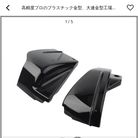
高精度プロのプラスチック金型、大連金型工場が成型射出成形、ダイキャスト金型の加工
1
/
5