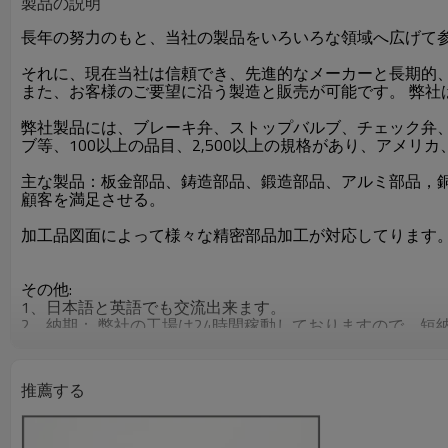
製品の説明
長年の努力のもと、当社の製品をいろいろな領域へ広げて
それに、現在当社は信頼でき、先進的なメーカーと長期的
また、お客様のご要望に沿う製造と販売が可能です。 弊
弊社製品には、ブレーキ弁、ストップバルブ、チェック弁
ブ等、100以上の品目、2,500以上の規格があり、アメ
主な製品：板金部品、鋳造部品、鍛造部品、アルミ部品，
顧客を満足させる。
加工品図面によって様々な精密部品加工が対応してります
その他:
1、日本語と英語でも交流出来ます。
2、納期： 弊社の工場は24時間稼動しておりますので、短
3、運送：船便、航空便、宅急便などに豊富な経験がありま
4、OEM: 可
5．弊社は輸出ライセンスを持っております。
推薦する
●詳しくはカタログをダウンロードもしくはお問い合わせ下