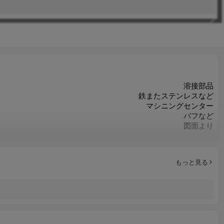
溶接部品
鉄またステンレスなど
マシニングセンター
バフなど
図面より
図面より
ISO9001
お客様のご要求によって
もっと見る
重要な寸法の100％検査
カスタマイズされたOEM