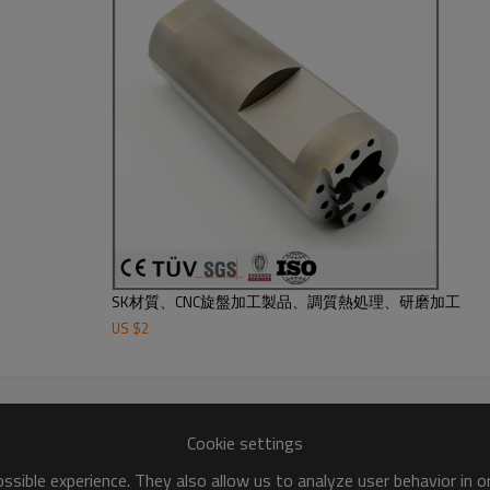
SK材質、CNC旋盤加工製品、調質熱処理、研磨加工
US $
2
Cookie settings
sible experience. They also allow us to analyze user behavior in 