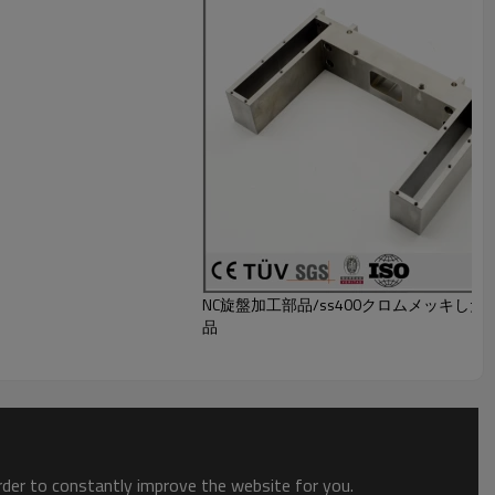
NC旋盤加工部品/ss400クロムメッキした部
品
order to constantly improve the website for you.