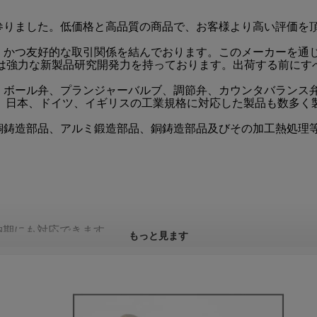
参りました。低価格と高品質の商品で、お客様より高い評価を
、かつ友好的な取引関係を結んでおります。このメーカーを通
社は強力な新製品研究開発力を持っております。出荷する前にす
、ボール弁、プランジャーバルブ、調節弁、カウンタバランス
リカ、日本、ドイツ、イギリスの工業規格に対応した製品も数多
銅鋳造部品、アルミ鍛造部品、銅鋳造部品及びその加工熱処理
。
納期にも対応できます。
もっと見ます
す。
さい。